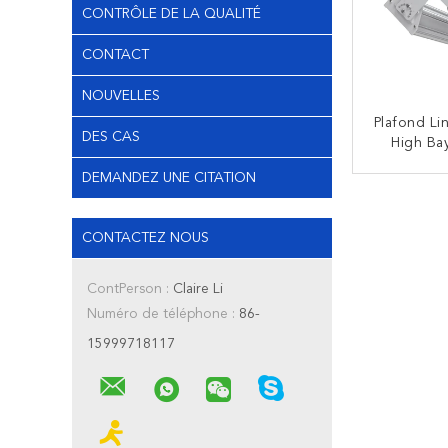
CONTRÔLE DE LA QUALITÉ
CONTACT
NOUVELLES
Plafond Li
DES CAS
High Ba
75W-300
DEMANDEZ UNE CITATION
Honeycomb
CO
Industri
Stade
CONTACTEZ NOUS
ContPerson :
Claire Li
Numéro de téléphone :
86-
15999718117