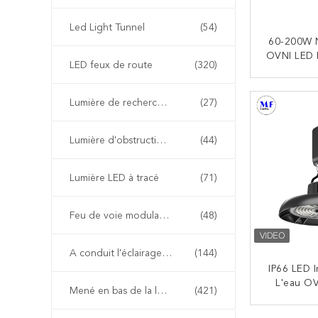
Led Light Tunnel
(54)
60-200W 
OVNI LED 
LED feux de route
(320)
Avec IP66
Le Stoc
CO
Cuisine
Lumière de recherche à LED
(27)
Lumière d'obstruction d'aviation de LED
(44)
Lumière LED à tracé
(71)
Feu de voie modulable
(48)
A conduit l'éclairage extérieur paysage
(144)
IP66 LED 
L'eau OV
Mené en bas de la lumière
(421)
LED Hig
Entrep
CO