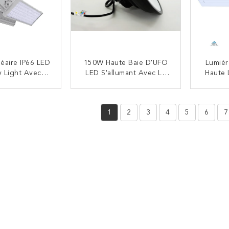
néaire IP66 LED
150W Haute Baie D'UFO
Lumièr
y Light Avec
LED S'allumant Avec Le
Haute 
W Anti Glare
Corps D'alliage
300W
 Pour L'usine
D'aluminium, Couverture
Int
NTACTEZ
CONTACTEZ
elle Usine De
Anti-Éblouissante
1
2
3
4
5
6
7
 Intérieur