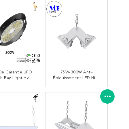
yer Entrepôt De
îne Froide Du
upermarché
De Garantie UFO
75W-300W Anti-
h Bay Light Avec
Éblouissement LED High
e De Secours Pour
Bay Light Avec
L'usine De
Conception De Nid De
CONTACTEZ
CONTACTEZ
sformation Des
Miel Pour Le Gymnase Du
 Industriels École
Gymnase Magasin De
Basket