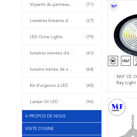
Garantie 
Voyants du panneau de LED
(71)
200W / 
Lumières linéaires de LED
(27)
LED Grow Lights
(79)
lumières menées d'étape
(61)
lumière menée de secours
(64)
NSF CE O
Bay Ligh
Kit d'urgence à LED
(40)
Anti-Pous
Lisse Fac
CO
Entrepô
Lampe UV LED
(96)
Froide D
A PROPOS DE NOUS
VISITE D'USINE