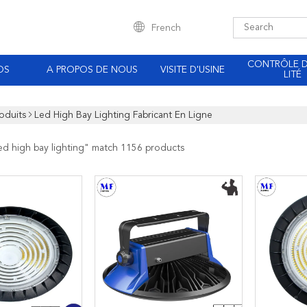
French
CONTRÔLE 
OS
A PROPOS DE NOUS
VISITE D'USINE
LITÉ
oduits
Led High Bay Lighting Fabricant En Ligne
ed high bay lighting
" match 1156 products