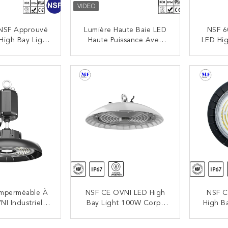
NSF Approuvé
Lumière Haute Baie LED
NSF 
High Bay Light
Haute Puissance Avec
LED Hig
 Étanche Pour
IP66 DALI Anti-Poussière
Capteu
kage À Froid
Pour Le Terrain De
IP66 
NTACTEZ
CONTACTEZ
 Restaurant
Badminton En Plein Air
Tran
Alim
Imperméable À
NSF CE OVNI LED High
NSF C
NI Industriel
Bay Light 100W Corps
High B
h Bay Light
Lisse Conception Anti-
Corps L
ôt 5 Ans De
Poussière Facile À
Anti-P
NTACTEZ
CONTACTEZ