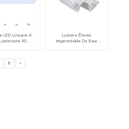
e LED Linéaire À
Lumière Élevée
Luminosité 40W-
Imperméable De Baie
 Avec Contrôle
D'IP40 IK08 LED Pour Les
elligent Pour
Plafonniers Extérieurs Et
CONTACTEZ
CONTACTEZ
L'entrepôt
D'intérieur De LED
8
>