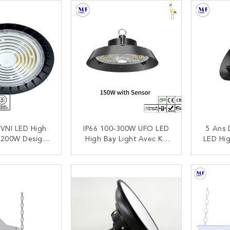
100W / 150W /
Nettoyer Industrie
Netto
240W / 300W
Alimentaire Et Des
Cha
Boissons
S
VNI LED High
IP66 100-300W UFO LED
5 Ans 
t 200W Design
High Bay Light Avec Kit
LED Hig
sière Du Corps
D'urgence Pour Le
Batteri
ile À Nettoyer
Chantier Naval
NTACTEZ
CONTACTEZ
t De Chaîne
Tran
u Supermarché
Aliments