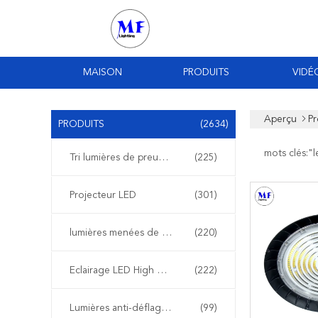
MAISON
PRODUITS
VIDÉ
Aperçu
Pr
PRODUITS
(2634)
mots clés:"
l
Tri lumières de preuve de LED
(225)
Projecteur LED
(301)
lumières menées de stade
(220)
Eclairage LED High Bay
(222)
Lumières anti-déflagrantes de LED
(99)