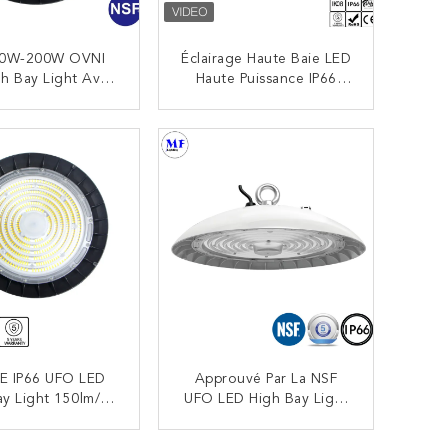
60W-200W OVNI
Éclairage Haute Baie LED
h Bay Light Avec
Haute Puissance IP66
r De Mouvement
Étanche Avec DALI 0-
Pour L'usine De
10V Pour Le Sport
CONTACTEZ
CONTACTEZ
sformation Des
Intérieur
ents Entrepôt
D'usine
E IP66 UFO LED
Approuvé Par La NSF
ay Light 150lm/W
UFO LED High Bay Light
isse -Conception
IP66 Facile À Nettoyer
oussière Facile À
60W 100W 150W 200W
CONTACTEZ
CONTACTEZ