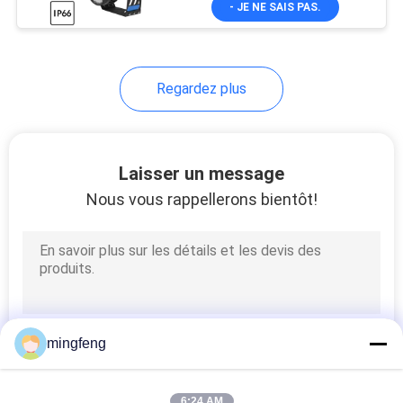
- JE NE SAIS PAS.
56
haute luminosité
Feu de voie
modulable
Regardez plus
Laisser un message
Nous vous rappellerons bientôt!
147
A conduit l'éclairage
extérieur paysage
mingfeng
424
6:24 AM