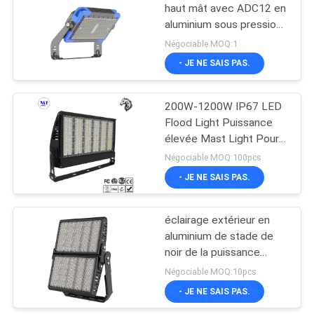
haut mât avec ADC12 en
aluminium sous pression
323
pour le sport de stade
Négociable MOQ:1
- JE NE SAIS PAS.
LED feux de route
200W-1200W IP67 LED
Flood Light Puissance
élevée Mast Light Pour
le site de construction
Négociable MOQ:100pcs
de stades Tour grue
- JE NE SAIS PAS.
30
Lumière de
éclairage extérieur en
aluminium de stade de
recherche à LED
noir de la puissance
500W élevée,
Négociable MOQ:10pcs
projecteurs d'au sol de
- JE NE SAIS PAS.
sports de LED