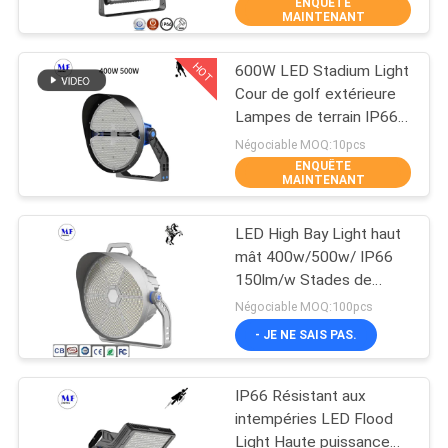
de vent asymétrique
ENQUÊTE
VISITE
MAINTENANT
d'angle de faisceau
D'USINE
HOT
600W LED Stadium Light
223
Cour de golf extérieure
CONTRÔLE
Lampes de terrain IP66
lumières menées de
DE
800W 1000W étanche
Négociable MOQ:10pcs
stade
ENQUÊTE
QUALITÉ
MAINTENANT
LED High Bay Light haut
CONTACTEZ-
mât 400w/500w/ IP66
NOUS
150lm/w Stades de
225
sport Football Basketball
Négociable MOQ:100pcs
Sport Projecteur de
Eclairage LED High
DEMANDEZ
- JE NE SAIS PAS.
terrain de jeu
UNE
Bay
IP66 Résistant aux
CITATION
intempéries LED Flood
Light Haute puissance