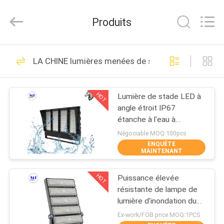
-
2026
Ming
Produits
Feng
Lighting
Co.,Ltd..
All
MAISON
Rights
228
Reserved.
LA CHINE lumières menées de stade
Tri lumières de
PRODUITS
preuve de LED
HOT
Lumière de stade LED à
angle étroit IP67
VIDÉOS
étanche à l'eau à
l'extérieur 200W 300W
Négociable MOQ:100pcs
400W 500W
ENQUÊTE
A
MAINTENANT
305
PROPOS
HOT
Puissance élevée
DE
Projecteur LED
résistante de lampe de
NOUS
lumière d'inondation du
stade de football IP66
Ex-work/FOB price MOQ:1PCS