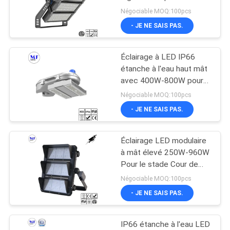
400W-1800W Pour le
PLAN
Négociable MOQ:100pcs
chantier de construction
- JE NE SAIS PAS.
DU
Pont Port Dock Signage
102
SITE
Lumières anti-
Éclairage à LED IP66
étanche à l'eau haut mât
déflagrantes de LED
PRIVACY
avec 400W-800W pour
le parking de l'autoroute
POLICY
Négociable MOQ:100pcs
du port maritime
- JE NE SAIS PAS.
Éclairage LED modulaire
57
à mât élevé 250W-960W
Pour le stade Cour de
Led Light Tunnel
tennis Golf Basketball
Négociable MOQ:100pcs
Football Cour de football
- JE NE SAIS PAS.
IP66 étanche à l'eau LED