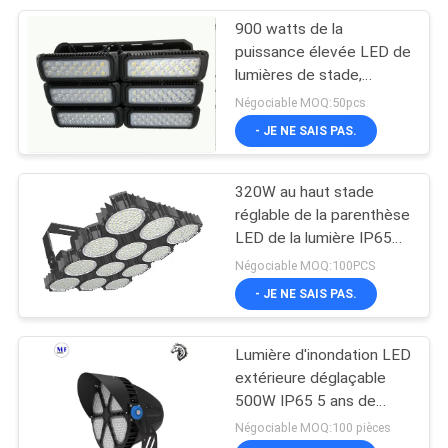
900 watts de la
47
puissance élevée LED de
Lumière
lumières de stade,
lumières d'inondation
Négociable MOQ:50pcs
d'obstruction
extérieures modulaires
- JE NE SAIS PAS.
d'IP65 155lm/w LED
d'aviation de LED
Dimmable
320W au haut stade
réglable de la parenthèse
LED de la lumière IP65
74
de mât de 1300W LED
Négociable MOQ:100PCS
s'allume
- JE NE SAIS PAS.
Lumière LED à tracé
Lumière d'inondation LED
extérieure déglaçable
500W IP65 5 ans de
garantie
Négociable MOQ:100 pièces
3000K/40000/5000K/6000K