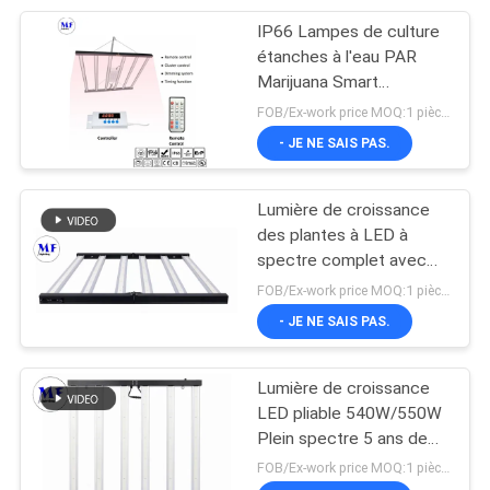
IP66 Lampes de culture
47
étanches à l'eau PAR
Lumière
Marijuana Smart
Dimmable Plant Grow
FOB/Ex-work price MOQ:1 pièces
d'obstruction
Hydroponic Light avec
- JE NE SAIS PAS.
télécommande
d'aviation de LED
Lumière de croissance
des plantes à LED à
spectre complet avec
74
conception pliable et
FOB/Ex-work price MOQ:1 pièces
système de contrôle
- JE NE SAIS PAS.
Lumière LED à tracé
intelligent
Lumière de croissance
LED pliable 540W/550W
Plein spectre 5 ans de
garantie IP66 étanche
FOB/Ex-work price MOQ:1 pièces
avec fonction de