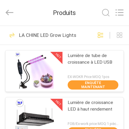
-
2026
Ming
Produits
Feng
Lighting
Co.,Ltd..
All
MAISON
Rights
228
Reserved.
LA CHINE LED Grow Lights
Tri lumières de
PRODUITS
preuve de LED
HOT
Lumière de tube de
croissance à LED USB
VIDÉOS
EX-WOKR Price MOQ:1pcs
ENQUÊTE
A
MAINTENANT
305
PROPOS
HOT
Lumière de croissance
DE
Projecteur LED
LED à haut rendement
NOUS
FOB/Ex-work price MOQ:1 pièces