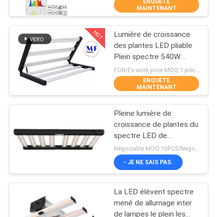
ENQUÊTE
VISITE
MAINTENANT
D'USINE
HOT
Lumière de croissance
223
des plantes LED pliable
CONTRÔLE
Plein spectre 540W
lumières menées de
DE
Garantie de 5 ans
FOB/Ex-work price MOQ:1 pièces
stade
Composants
ENQUÊTE
QUALITÉ
MAINTENANT
imperméables IP65
Pleine lumière de
CONTACTEZ-
croissance de plantes du
NOUS
spectre LED de
225
rendement élevé, lumière
Négociable MOQ:10PCS/Negotiable
d'usine de la haute
Eclairage LED High
DEMANDEZ
- JE NE SAIS PAS.
performance LED
UNE
Bay
La LED élèvent spectre
CITATION
mené de allumage inter
de lampes le plein les