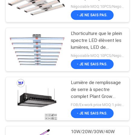
usines que d'intérieur
PLAN
Négociable MOQ:10PCS/Negotiable
allume la victoire de
- JE NE SAIS PAS.
DU
plantation d'intérieur
102
élèvent des lumières de
SITE
Lumières anti-
barre de LED menées
L'horticulture que le plein
pour élever Li
spectre LED élèvent les
déflagrantes de LED
PRIVACY
lumières, LED de
jardinage verticale allume
POLICY
Négociable MOQ:10PCS/Negotiable
l'économie d'énergie
- JE NE SAIS PAS.
Lumière de remplissage
57
de serre à spectre
complet Plant Grow
Led Light Tunnel
LED-Light IP66 IK08
FOB/Ex-work price MOQ:1 pièces
imperméable à l'eau
- JE NE SAIS PAS.
540W Pour les plantes
en croissance d'usine
10W/20W/30W/40W