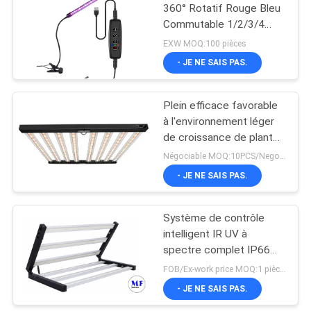
360° Rotatif Rouge Bleu
Commutable 1/2/3/4
323
Têtes LED Mini Clip
EXW MOQ:100 pièces
Croître Lumière Avec
- JE NE SAIS PAS.
LED feux de route
Remarques USB
Plein efficace favorable
à l'environnement léger
de croissance de plantes
du spectre LED
Négociable MOQ:10PCS/Negotiable
- JE NE SAIS PAS.
30
Lumière de
Système de contrôle
intelligent IR UV à
recherche à LED
spectre complet IP66
550W
FOB/Ex-work price MOQ:1 pièces
- JE NE SAIS PAS.