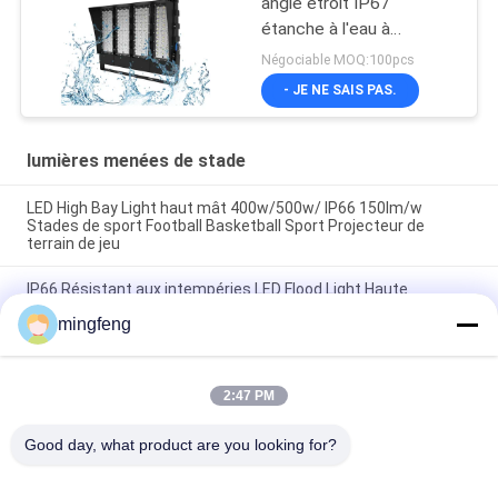
angle étroit IP67
étanche à l'eau à
l'extérieur 200W 300W
Négociable MOQ:100pcs
400W 500W
- JE NE SAIS PAS.
lumières menées de stade
LED High Bay Light haut mât 400w/500w/ IP66 150lm/w
Stades de sport Football Basketball Sport Projecteur de
terrain de jeu
IP66 Résistant aux intempéries LED Flood Light Haute
puissance 400W-1800W Pour le chantier de construction Pont
mingfeng
Port Dock Signage
Éclairage à LED IP66 étanche à l'eau haut mât avec 400W-
800W pour le parking de l'autoroute du port maritime
2:47 PM
Catégories populaires
Good day, what product are you looking for?
Tous