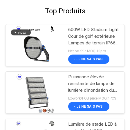
Top Produits
600W LED Stadium Light
Cour de golf extérieure
Lampes de terrain IP66
800W 1000W étanche
Négociable MOQ:10pcs
- JE NE SAIS PAS.
Puissance élevée
résistante de lampe de
lumière d'inondation du
stade de football IP66
Ex-work/FOB price MOQ:1PCS
de vent asymétrique
- JE NE SAIS PAS.
d'angle de faisceau
Lumière de stade LED à