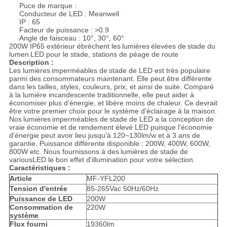
Puce de marque :
Conducteur de LED : Meanwell
IP : 65
Facteur de puissance : >0.9
Angle de faisceau : 10°, 30°, 60°
200W IP65 extérieur ébrèchent les
lumières
élevées de
stade du
lumen
LED
pour le stade, stations de péage de route
Description :
Les lumières
imperméables de
stade de
LED
est très populaire
parmi des consommateurs maintenant. Elle peut être différente
dans les tailles, styles, couleurs, prix, et ainsi de suite. Comparé
à la lumière incandescente traditionnelle, elle peut aider à
économiser plus d'énergie, et libère moins de chaleur. Ce devrait
être votre premier choix pour le système d'éclairage à la maison.
Nos
lumières
imperméables de
stade de
LED
a la conception de
vraie économie et de rendement élevé LED puisque l'économie
d'énergie peut avoir lieu jusqu'à 120~130lm/w et à 3 ans de
garantie. Puissance différente disponible :
200W, 400W, 600W,
800W
etc. Nous fournissons à des
lumières de
stade de
variousLED le bon effet d'illumination pour votre sélection.
Caractéristiques :
Article
MF-YFL200
Tension d'entrée
85-265Vac 50Hz/60Hz
Puissance de LED
200W
Consommation de
220W
système
Flux fourni
19360lm