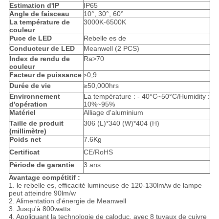
Estimation d'IP
IP65
Angle de faisceau
10°, 30°, 60°
La température de
3000K-6500K
couleur
Puce de LED
Rebelle es de
Conducteur de LED
Meanwell (2 PCS)
Index de rendu de
Ra>70
couleur
Facteur de puissance
0,9
>
Durée de vie
≥50,000hrs
Environnement
La température : - 40°C~50°C/Humidity :
d'opération
10%~95%
Matériel
Alliage d'aluminium
Taille de produit
306 (L)*340 (W)*404 (H)
(millimètre)
Poids net
7.6Kg
Certificat
CE/RoHS
Période de garantie
3 ans
Avantage compétitif :
1. le rebelle es, efficacité lumineuse de 120-130lm/w de lampe
peut atteindre 90lm/w
2. Alimentation d'énergie de Meanwell
3. Jusqu'à 800watts
4. Appliquant la technologie de caloduc, avec 8 tuyaux de cuivre