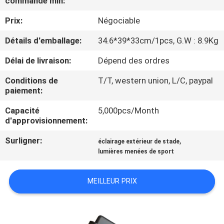
commande min:
VISITE
Prix:
Négociable
D'USINE
Détails d'emballage:
34.6*39*33cm/1pcs, G.W : 8.9Kg
CONTRÔLE
Délai de livraison:
Dépend des ordres
DE
Conditions de
T/T, western union, L/C, paypal
QUALITÉ
paiement:
Capacité
5,000pcs/Month
CONTACTEZ-
d'approvisionnement:
NOUS
Surligner:
,
éclairage extérieur de stade
lumières menées de sport
DEMANDEZ
MEILLEUR PRIX
UNE
CITATION