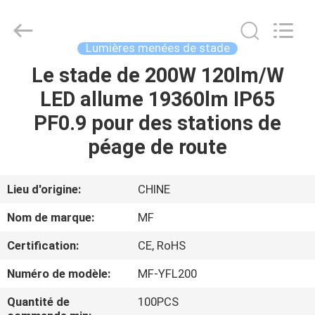
-
2026
Ming
Feng
Lighting
Lumières menées de stade
Co.,Ltd..
All
Le stade de 200W 120lm/W
MAISON
Rights
Reserved.
LED allume 19360lm IP65
PRODUITS
PF0.9 pour des stations de
péage de route
VIDÉOS
Lieu d'origine:
CHINE
A
Nom de marque:
MF
PROPOS
Certification:
CE, RoHS
DE
Numéro de modèle:
MF-YFL200
NOUS
Quantité de
100PCS