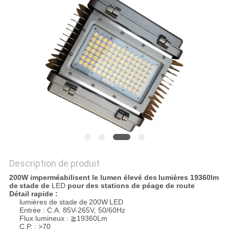
PLAN
DU
SITE
PRIVACY
POLICY
Description de produit
200W imperméabilisent le lumen élevé des
lumières
19360lm
de
stade de
LED
pour des stations de péage de route
Détail rapide :
lumières de stade de
200W
LED
Entrée : C.A. 85V-265V, 50/60Hz
Flux lumineux : ≧19360Lm
C.P. : >70