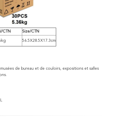
W/CTN
Size/CTN
6kg
56.5X28.5X17.3cm
musées de bureau et de couloirs, expositions et salles
ons.
EL