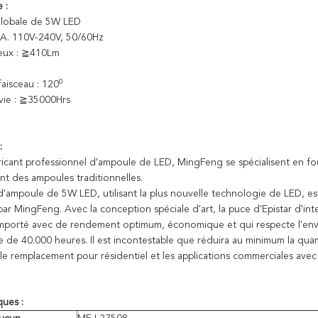
 :
lobale de 5W LED
C.A. 110V-240V, 50/60Hz
neux : ≧410Lm
0
aisceau : 120
vie : ≧35000Hrs
:
cant professionnel d'ampoule de LED, MingFeng se spécialisent en fou
t des ampoules traditionnelles.
d'ampoule de 5W LED, utilisant la plus nouvelle technologie de LED, es
ar MingFeng. Avec la conception spéciale d'art, la puce d'Epistar d'in
omporté avec de rendement optimum, économique et qui respecte l'e
e de 40.000 heures. Il est incontestable que réduira au minimum la qu
le remplacement pour résidentiel et les applications commerciales ave
ques :