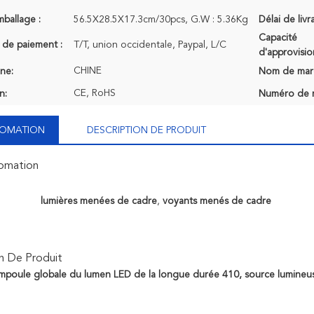
mballage :
56.5X28.5X17.3cm/30pcs, G.W : 5.36Kg
Délai de livr
Capacité
 de paiement :
T/T, union occidentale, Paypal, L/C
d'approvisi
CHINE
ine:
Nom de mar
CE, RoHS
n:
Numéro de 
NFOMATION
DESCRIPTION DE PRODUIT
fomation
lumières menées de cadre
,
voyants menés de cadre
n De Produit
mpoule globale du lumen LED de la longue durée 410, source lumine