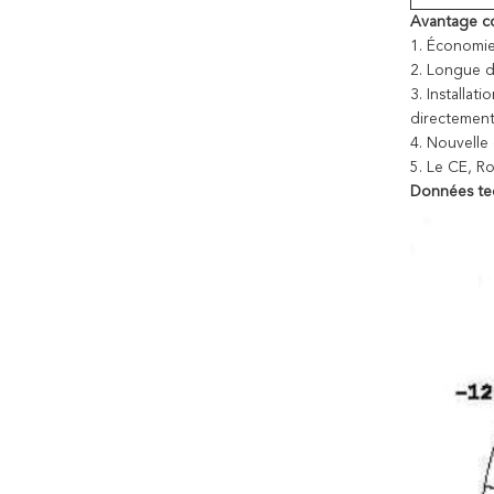
Avantage co
1.
Économie
2.
Longue du
3.
Installat
directement
4.
Nouvelle 
5.
Le CE, RoH
Données tec