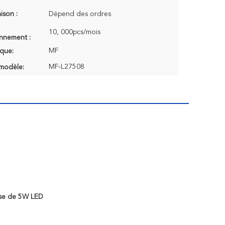
aison :
Dépend des ordres
10, 000pcs/mois
onnement :
MF
que:
MF-L27508
modèle:
use de 5W LED