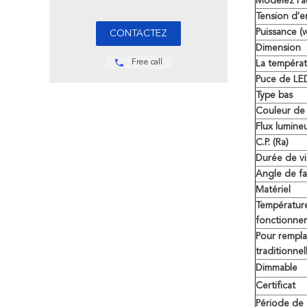
Modelez l'
Tension d'e
Puissance (w
Dimension
Free call
La températ
Puce de LE
Type bas
Couleur de
Flux lumine
C.P. (Ra)
Durée de v
Angle de fa
Matériel
Températur
fonctionne
Pour rempla
traditionnel
Dimmable
Certificat
Période de 