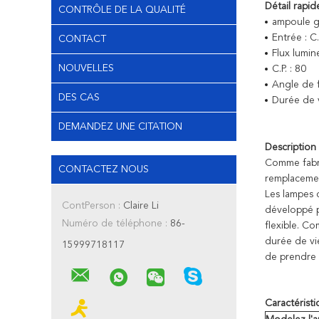
Détail rapide
CONTRÔLE DE LA QUALITÉ
ampoule g
Entrée : 
CONTACT
Flux lumi
NOUVELLES
C.P. : 80
Angle de f
DES CAS
Durée de 
DEMANDEZ UNE CITATION
Description 
Comme fabri
CONTACTEZ NOUS
remplacemen
Les lampes 
ContPerson :
Claire Li
développé p
Numéro de téléphone :
86-
flexible. C
durée de vi
15999718117
de prendre 
Caractéristi