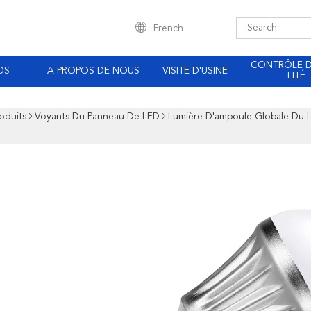
French
CONTRÔLE 
OS
A PROPOS DE NOUS
VISITE D'USINE
LITÉ
oduits
Voyants Du Panneau De LED
Lumière D'ampoule Globale Du 