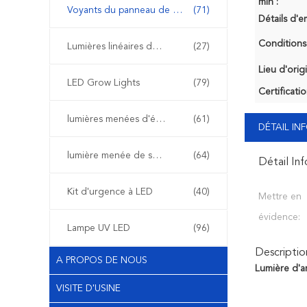
min :
Voyants du panneau de LED
(71)
Détails d'e
Conditions
Lumières linéaires de LED
(27)
Lieu d'orig
LED Grow Lights
(79)
Certificatio
lumières menées d'étape
(61)
DÉTAIL I
lumière menée de secours
(64)
Détail In
Kit d'urgence à LED
(40)
Mettre en
évidence:
Lampe UV LED
(96)
Descriptio
A PROPOS DE NOUS
Lumière d'a
VISITE D'USINE