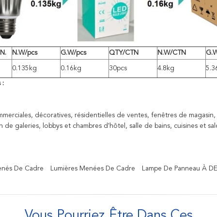
N.
N.W/pcs
G.W/pcs
QTY/CTN
N.W/CTN
G.
0.135kg
0.16kg
30pcs
4.8kg
5.3
 :
merciales, décoratives, résidentielles de ventes, fenêtres de magasin, 
 de galeries, lobbys et chambres d'hôtel, salle de bains, cuisines et sal
enés De Cadre
Lumières Menées De Cadre
Lampe De Panneau À D
Vous Pourriez Être Dans Ces