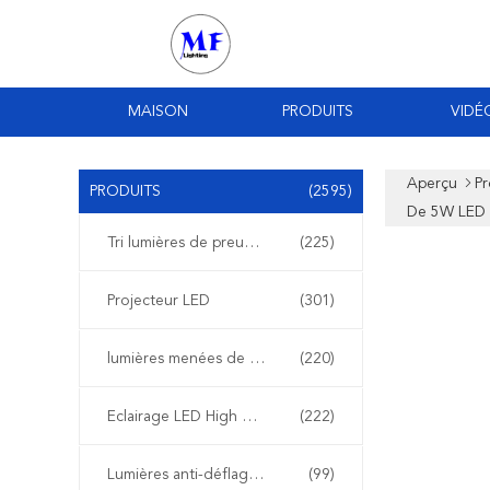
MAISON
PRODUITS
VIDÉ
Aperçu
Pr
PRODUITS
(2595)
De 5W LED
Tri lumières de preuve de LED
(225)
Projecteur LED
(301)
lumières menées de stade
(220)
Eclairage LED High Bay
(222)
Lumières anti-déflagrantes de LED
(99)