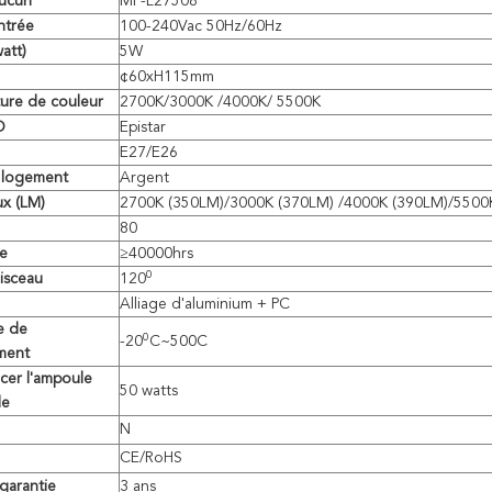
aucun
MF-L27508
ntrée
100-240Vac 50Hz/60Hz
att)
5W
¢60xH115mm
ure de couleur
2700K/3000K /4000K/ 5500K
D
Epistar
E27/E26
 logement
Argent
ux (LM)
2700K (350LM)/3000K (370LM) /4000K (390LM)/5500
80
ie
≥40000hrs
0
isceau
120
Alliage d'aluminium + PC
e de
0
-20
C~500C
ment
cer l'ampoule
50 watts
le
N
CE/RoHS
garantie
3 ans