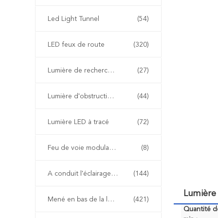
Led Light Tunnel
(54)
LED feux de route
(320)
Lumière de recherche à LED
(27)
Lumière d'obstruction d'aviation de LED
(44)
Lumière LED à tracé
(72)
Feu de voie modulable
(8)
A conduit l'éclairage extérieur paysage
(144)
Lumière
Mené en bas de la lumière
(421)
Quantité 