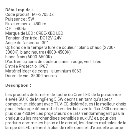
Détail rapide :
Code produit : MF-3705DZ
Puissance : 5W
Flux lumineux : 480Lm
C.P. : >80Ra
Marque de LED : CREE-XBD LED
Tension d'entrée : DC12V-24V
Angle de faisceau : 30°
Options de la température de couleur : blanc chaud (2700-
3000K), blanc neutre (4000-4500K),
blanc frais (6000-6500K)
D'autres options de couleur claire : rouge, vert, bleu
Entrée Protectio : IP67
Matériel léger de corps : aluminium 6063
Durée de vie : 35000 heures
Description :
Les produits de lumière de tache du Cree LED de la puissance
élevée GU16 de MingFeng 5.5W décrits en tant qu'aspect
compact et élégant avec TUV-CE diplômée, est le meilleur choix
pour l'éclairage décoratif et résidentiel avec le flux 480Luminous
plus que 480LM. Les projecteurs de LED n'endommagent pas la
chaleur ou les marchandises sensibles aux UV, et, pour des
produits comme les bijoux et le cristal, les diodes multiples de la
lampe de LED mènent à plus de réflexions et d'étincelle accrue.