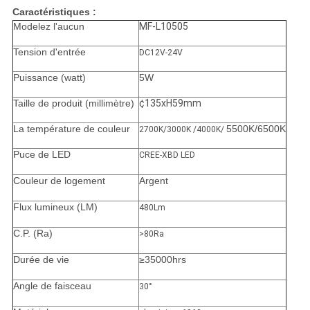
Caractéristiques :
Modelez l'aucun
MF-L10505
Tension d'entrée
DC12V-24V
Puissance (watt)
5W
Taille de produit (millimètre)
¢135xH59mm
La température de couleur
5500K/6500K
2700K/3000K /4000K/
Puce de LED
CREE-XBD LED
Couleur de logement
Argent
Flux lumineux (LM)
480Lm
C.P. (Ra)
>80Ra
Durée de vie
≥35000hrs
Angle de faisceau
30°