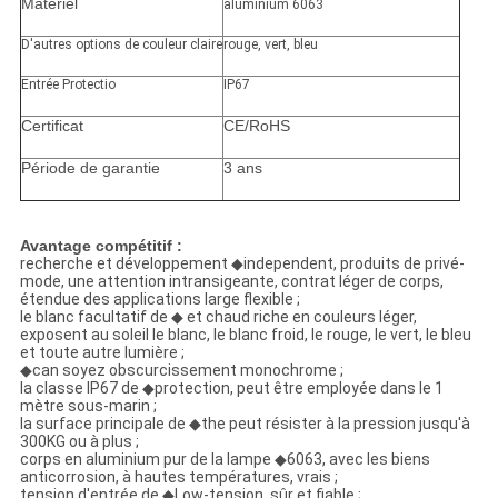
Matériel
aluminium 6063
D'autres options de couleur claire
rouge, vert, bleu
Entrée Protectio
IP67
Certificat
CE/RoHS
Période de garantie
3 ans
Avantage compétitif :
recherche et développement ◆independent, produits de privé-
mode, une attention intransigeante, contrat léger de corps,
étendue des applications large flexible ;
le blanc facultatif de ◆ et chaud riche en couleurs léger,
exposent au soleil le blanc, le blanc froid, le rouge, le vert, le bleu
et toute autre lumière ;
◆can soyez obscurcissement monochrome ;
la classe IP67 de ◆protection, peut être employée dans le 1
mètre sous-marin ;
la surface principale de ◆the peut résister à la pression jusqu'à
300KG ou à plus ;
corps en aluminium pur de la lampe ◆6063, avec les biens
anticorrosion, à hautes températures, vrais ;
tension d'entrée de ◆Low-tension, sûr et fiable ;