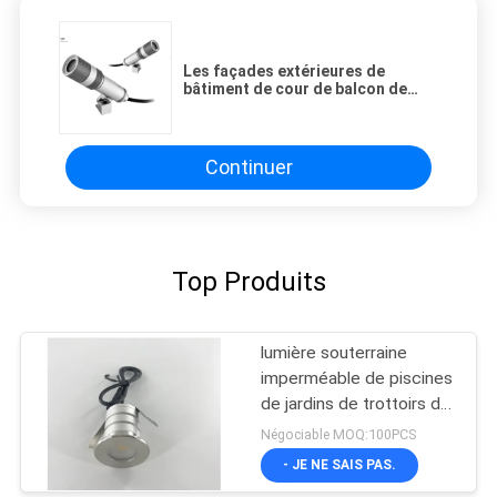
Les façades extérieures de
bâtiment de cour de balcon de
projecteur de lumière de pelouse
de 5W IP67 LED jette un pont sur
l'éclairage
Continuer
Top Produits
lumière souterraine
imperméable de piscines
de jardins de trottoirs de
places de routes de
Négociable MOQ:100PCS
puce de CREE de 3W
- JE NE SAIS PAS.
LED