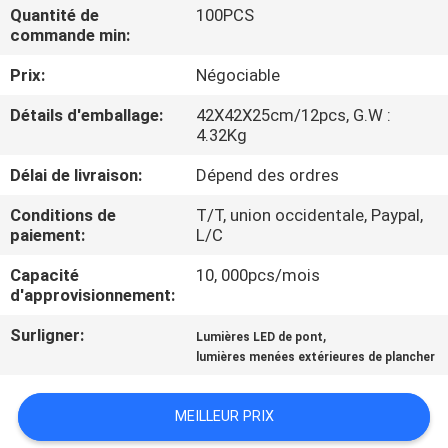
VISITE
Quantité de
100PCS
commande min:
D'USINE
Prix:
Négociable
CONTRÔLE
Détails d'emballage:
42X42X25cm/12pcs, G.W :
4.32Kg
DE
QUALITÉ
Délai de livraison:
Dépend des ordres
Conditions de
T/T, union occidentale, Paypal,
paiement:
L/C
CONTACTEZ-
NOUS
Capacité
10, 000pcs/mois
d'approvisionnement:
Surligner:
,
DEMANDEZ
Lumières LED de pont
lumières menées extérieures de plancher
UNE
CITATION
MEILLEUR PRIX