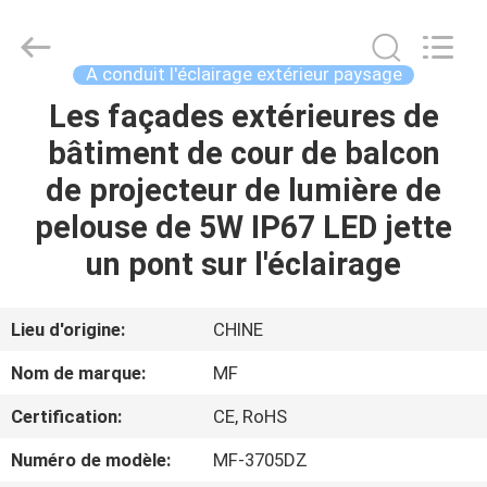
-
2026
Ming
Feng
Lighting
A conduit l'éclairage extérieur paysage
Co.,Ltd..
All
Les façades extérieures de
MAISON
Rights
Reserved.
bâtiment de cour de balcon
PRODUITS
de projecteur de lumière de
pelouse de 5W IP67 LED jette
VIDÉOS
un pont sur l'éclairage
A
Lieu d'origine:
CHINE
PROPOS
Nom de marque:
MF
DE
Certification:
CE, RoHS
NOUS
Numéro de modèle:
MF-3705DZ