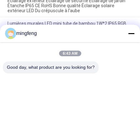
Éclairage extérieur Éclairage de sécurité Éclairage de jardin
Étanche IP65 CE RoHS Bonne qualité Éclairage solaire
extérieur LED Du crépuscule à l'aube
Lumières murales LED mini tube de bambou 1W*2 IP65 RGB
Lampes murales imperméables vers le haut vers le bas
mingfeng
Lumière extérieure
Lumières murales LED mini tube de bambou 1W IP65 RGB
2700-6500K
6:43 AM
Good day, what product are you looking for?
Catégories populaires
Tous
Tri Lumières De 
Projecteur LED
Preuve De LED
Lumières Menées 
Eclairage LED High 
De Stade
Bay
Lumières Anti-
Led Light Tunnel
Déflagrantes De LED