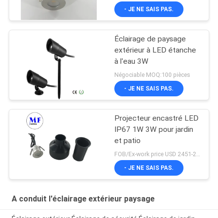
puce de CREE de 3W
- JE NE SAIS PAS.
LED
Éclairage de paysage
extérieur à LED étanche
à l'eau 3W
Négociable MOQ:100 pièces
- JE NE SAIS PAS.
Projecteur encastré LED
IP67 1W 3W pour jardin
et patio
FOB/Ex-work price USD 2451-2510 MOQ:MOQ1
- JE NE SAIS PAS.
A conduit l'éclairage extérieur paysage