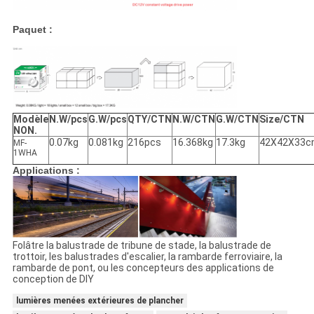
Paquet :
Modèle
N.W/pcs
G.W/pcs
QTY/CTN
N.W/CTN
G.W/CTN
Size/CTN
NON.
0.07kg
0.081kg
216pcs
16.368kg
17.3kg
42X42X33
MF-
1WHA
Applications :
Folâtre la balustrade de tribune de stade, la balustrade de
trottoir, les balustrades d'escalier, la rambarde ferroviaire, la
rambarde de pont, ou les concepteurs des applications de
conception de DIY
lumières menées extérieures de plancher