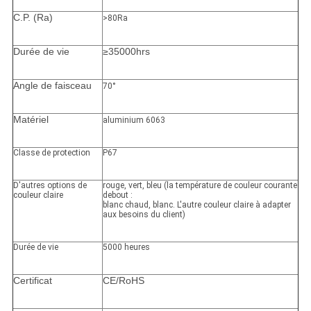
C.P. (Ra)
>80Ra
Durée de vie
≥35000hrs
Angle de faisceau
70°
Matériel
aluminium 6063
Classe de protection
P67
D'autres options de
rouge, vert, bleu (la température de couleur courante
couleur claire
debout :
blanc chaud, blanc. L'autre couleur claire à adapter
aux besoins du client)
Durée de vie
5000 heures
Certificat
CE/RoHS