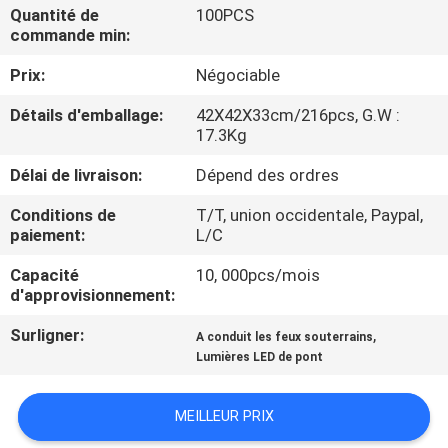
VISITE
Quantité de
100PCS
commande min:
D'USINE
Prix:
Négociable
CONTRÔLE
Détails d'emballage:
42X42X33cm/216pcs, G.W :
17.3Kg
DE
QUALITÉ
Délai de livraison:
Dépend des ordres
Conditions de
T/T, union occidentale, Paypal,
paiement:
L/C
CONTACTEZ-
NOUS
Capacité
10, 000pcs/mois
d'approvisionnement:
Surligner:
,
DEMANDEZ
A conduit les feux souterrains
Lumières LED de pont
UNE
CITATION
MEILLEUR PRIX