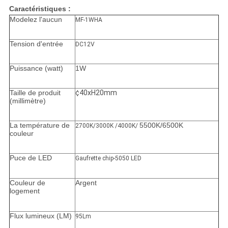
Caractéristiques :
Modelez l'aucun
MF-1WHA
Tension d'entrée
DC12V
Puissance (watt)
1W
Taille de produit
¢40xH20mm
(millimètre)
La température de
5500K/6500K
2700K/3000K /4000K/
couleur
Puce de LED
Gaufrette chip-5050 LED
Couleur de
Argent
logement
Flux lumineux (LM)
95Lm