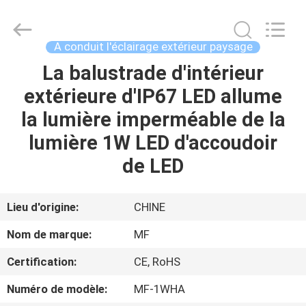
-
2026
Ming
Feng
Lighting
A conduit l'éclairage extérieur paysage
Co.,Ltd..
All
La balustrade d'intérieur
MAISON
Rights
Reserved.
extérieure d'IP67 LED allume
PRODUITS
la lumière imperméable de la
lumière 1W LED d'accoudoir
VIDÉOS
de LED
A
Lieu d'origine:
CHINE
PROPOS
Nom de marque:
MF
DE
Certification:
CE, RoHS
NOUS
Numéro de modèle:
MF-1WHA