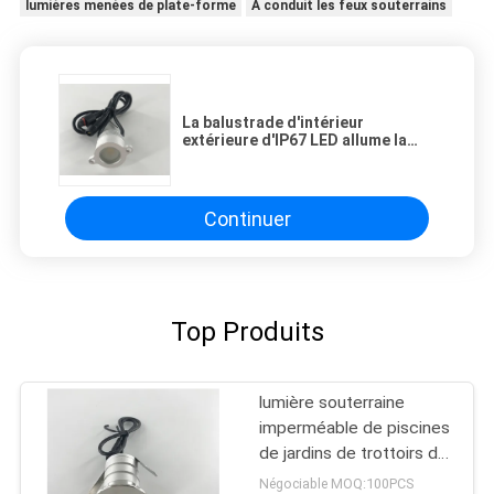
lumières menées de plate-forme
A conduit les feux souterrains
La balustrade d'intérieur
extérieure d'IP67 LED allume la
lumière imperméable de la lumière
1W LED d'accoudoir de LED
Continuer
Top Produits
lumière souterraine
imperméable de piscines
de jardins de trottoirs de
places de routes de
Négociable MOQ:100PCS