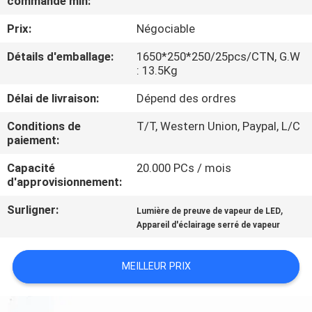
commande min:
VISITE
Prix:
Négociable
D'USINE
Détails d'emballage:
1650*250*250/25pcs/CTN, G.W
: 13.5Kg
CONTRÔLE
DE
Délai de livraison:
Dépend des ordres
QUALITÉ
Conditions de
T/T, Western Union, Paypal, L/C
paiement:
CONTACTEZ-
Capacité
20.000 PCs / mois
d'approvisionnement:
NOUS
Surligner:
,
Lumière de preuve de vapeur de LED
Appareil d'éclairage serré de vapeur
DEMANDEZ
UNE
MEILLEUR PRIX
CITATION