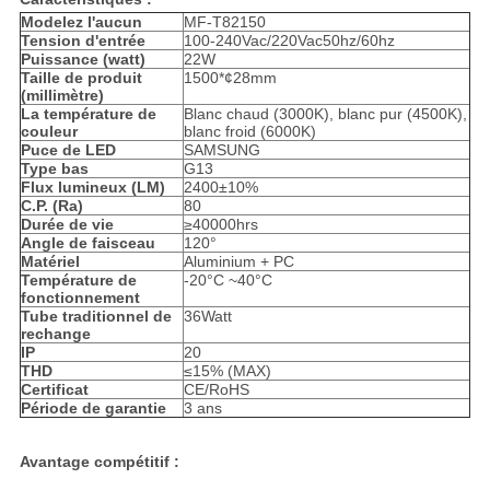
Modelez l'aucun
MF-T82150
Tension d'entrée
100-240Vac/220Vac50hz/60hz
Puissance (watt)
22W
Taille de produit
1500*¢28mm
(millimètre)
La température de
Blanc chaud (3000K), blanc pur (4500K),
couleur
blanc froid (6000K)
Puce de LED
SAMSUNG
Type bas
G13
Flux lumineux (LM)
2400±10%
C.P. (Ra)
80
Durée de vie
≥40000hrs
Angle de faisceau
120°
Matériel
Aluminium + PC
Température de
-20°C ~40°C
fonctionnement
Tube traditionnel de
36Watt
rechange
IP
20
THD
≤15% (MAX)
Certificat
CE/RoHS
Période de garantie
3 ans
Avantage compétitif :