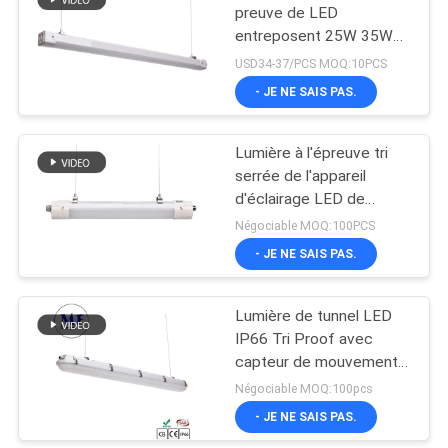
preuve de LED
entreposent 25W 35W
lumen élevé de garantie
USD34-37/PCS MOQ:10PCS
de 5 ans
- JE NE SAIS PAS.
Lumière à l'épreuve tri
serrée de l'appareil
d'éclairage LED de
vapeur d'IP65 LED pour
Négociable MOQ:100PCS
les solutions de allumage
- JE NE SAIS PAS.
adaptées aux besoins du
client
Lumière de tunnel LED
IP66 Tri Proof avec
capteur de mouvement
et support d'urgence
Négociable MOQ:100pcs
- JE NE SAIS PAS.