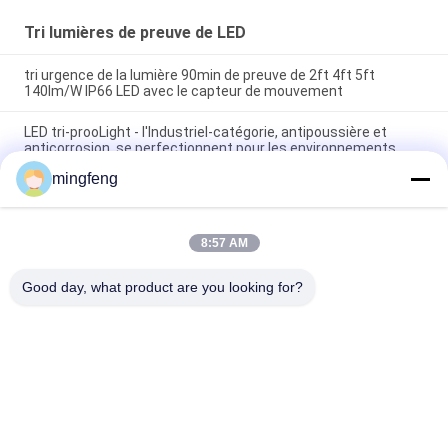
Tri lumières de preuve de LED
tri urgence de la lumière 90min de preuve de 2ft 4ft 5ft
140lm/W IP66 LED avec le capteur de mouvement
LED tri-prooLight - l'Industriel-catégorie, antipoussière et
anticorrosion, se perfectionnent pour les environnements
durs
mingfeng
Lumière à l'épreuve tri d'IP65 LED avec le capteur de
mouvement disponible dans différentes longueurs et
puissances en watts
8:57 AM
Good day, what product are you looking for?
Catégories populaires
Tous
Tri Lumières De 
Projecteur LED
Preuve De LED
Lumières Menées 
Eclairage LED High 
De Stade
Bay