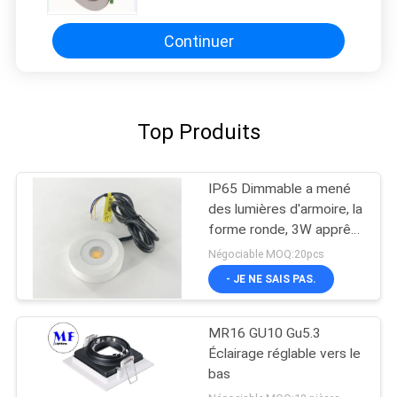
la maison
Continuer
Top Produits
IP65 Dimmable a mené
des lumières d'armoire, la
forme ronde, 3W apprête
de mini downlights
Négociable MOQ:20pcs
montés
- JE NE SAIS PAS.
MR16 GU10 Gu5.3
Éclairage réglable vers le
bas