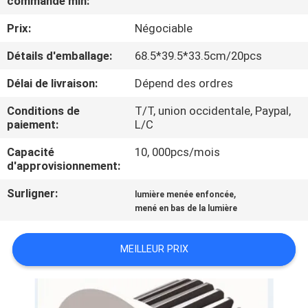
commande min:
VISITE
Prix:
Négociable
D'USINE
Détails d'emballage:
68.5*39.5*33.5cm/20pcs
CONTRÔLE
Délai de livraison:
Dépend des ordres
DE
Conditions de
T/T, union occidentale, Paypal,
QUALITÉ
paiement:
L/C
Capacité
10, 000pcs/mois
CONTACTEZ-
d'approvisionnement:
NOUS
Surligner:
,
lumière menée enfoncée
mené en bas de la lumière
DEMANDEZ
MEILLEUR PRIX
UNE
CITATION