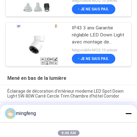
Négociable MOQ:10 pièces
- JE NE SAIS PAS.
IP43 3 ans Garantie
réglable LED Down Light
avec montage de
surface Pour l'usage
Négociable MOQ:10 pièces
domestique dans les
- JE NE SAIS PAS.
centres commerciaux
Mené en bas de la lumière
Éclairage de décoration d'intérieur moderne LED Spot Down
Light 5W-80W Carré Cercle Trim Chambre d'hôtel Corridor
295LM 100° IP65 5W Dimmable LED allume vers le bas des
mingfeng
projecteurs de Cabinet
L'ÉPI 7W 10W 20W a mené enfoncé en bas de la C.P. élevée de
bureau léger de rendement optimum pour le salon
9:48 AM