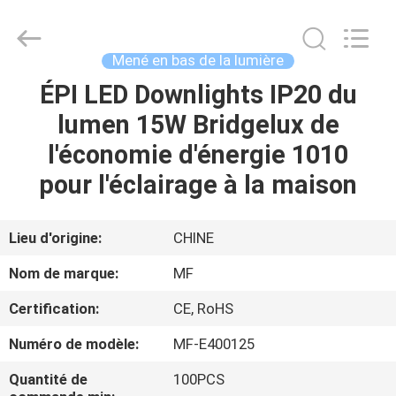
-
2026
Ming
Feng
Lighting
Mené en bas de la lumière
Co.,Ltd..
All
ÉPI LED Downlights IP20 du
MAISON
Rights
Reserved.
lumen 15W Bridgelux de
PRODUITS
l'économie d'énergie 1010
pour l'éclairage à la maison
VIDÉOS
Lieu d'origine:
CHINE
A
Nom de marque:
MF
PROPOS
Certification:
CE, RoHS
DE
Numéro de modèle:
MF-E400125
NOUS
Quantité de
100PCS