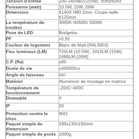
Tension d'entrée
200-240Vac/220Vac, 50hz/60hz
Puissance (watt)
10.5W, 15W, 26W
Dimension
¢140X H80.2mm, Coupe-taille :
¢125mm
La température de
3000K /4000K/ 5000K
couleur
Puce de LED
Bridgelux
PF
0,92
>
Couleur de logement
Blanc de Matt (RAL9003)
Flux lumineux (LM)
720LM (10.5W), 1010LM (15W),
1688LM (26W)
C.P. (Ra)
≥85
Durée de vie
≥40000hrs
Angle de faisceau
500
Matériel
Aluminium de moulage en matrice
Température de
-20
C~400C
0
fonctionnement
Dimmable
Y
IP
20
Protection contre le
IK01
choc
Paquet simple de
180x130x150mm
dimension
Paquet simple de poids
1000g