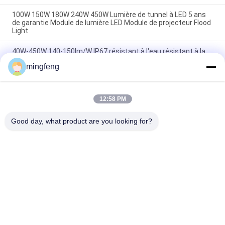
100W 150W 180W 240W 450W Lumière de tunnel à LED 5 ans
de garantie Module de lumière LED Module de projecteur Flood
Light
40W-450W 140-150lm/W IP67 résistant à l'eau résistant à la
poussière LED lumière de métro LED lumière de passage
mingfeng
souterrain
40W-480W IP67 imperméable à l'eau Ik10 LED Flood Light Pour
le tunnel de la passerelle souterraine du métro
12:58 PM
Good day, what product are you looking for?
Catégories populaires
Tous
Tri Lumières De 
Projecteur LED
Preuve De LED
Lumières Menées 
Eclairage LED High 
De Stade
Bay
Lumières Anti-
Led Light Tunnel
Déflagrantes De LED