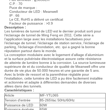
C.P. : 70
Puce de marque :
Conducteur de LED : Meanwell
IP : 66
Le CE, RoHS a délivré un certificat
Facteur de puissance : >0.9
Description :
Les lumières de tunnel de LED est le dernier produit sorti pour
l'éclairage de tunnel de Ming Feng en 2011. Cette série a
l'application large avec les installations facultatives pour
l'éclairage de tunnel, l'éclairage de station service, l'éclairage de
parking, l'éclairage d'inondation, etc. qui a gagné la bonne
réputation partout dans le monde.
La conception modulaire avec le logement d'alliage d'aluminium
et la surface pulvérisée électrostatique assure cette résistance
de atteinte de lumière bonne à la corrosion. La source lumineuse
supérieure de et du conducteur de qualité de Meanwell offre une
durée de vie plus de 50.000 heures et une garantie de 5 ans.
Avec la bride de ressort et la parenthèse réglable pour
l'installation, cette lumière de LED a pu être facilement installée
et actionnée et adapte à différentes demandes de diverses
allées dans des tunnels.
Caractéristiques :
Article
MF-YTL065
Tension d'entrée
85-265Vac 50Hz/60Hz
Puissance de LED
60W
Puissance évaluée
65W