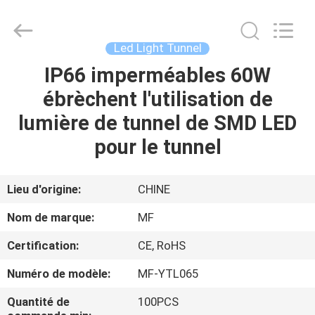
-
2026
Ming
Feng
Lighting
Led Light Tunnel
Co.,Ltd..
All
IP66 imperméables 60W
MAISON
Rights
Reserved.
ébrèchent l'utilisation de
PRODUITS
lumière de tunnel de SMD LED
pour le tunnel
VIDÉOS
Lieu d'origine:
CHINE
A
Nom de marque:
MF
PROPOS
Certification:
CE, RoHS
DE
Numéro de modèle:
MF-YTL065
NOUS
Quantité de
100PCS