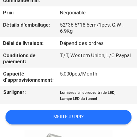
commande min:
VISITE
Prix:
Négociable
D'USINE
Détails d'emballage:
52*36.5*18.5cm/1pcs, G.W :
6.9Kg
CONTRÔLE
DE
Délai de livraison:
Dépend des ordres
QUALITÉ
Conditions de
T/T, Western Union, L/C Paypal
paiement:
CONTACTEZ-
Capacité
5,000pcs/Month
d'approvisionnement:
NOUS
Surligner:
,
Lumières à l'épreuve tri de LED
Lampe LED du tunnel
DEMANDEZ
UNE
MEILLEUR PRIX
CITATION