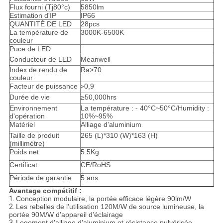
Flux fourni (Tj80°c)
5850lm
Estimation d'IP
IP66
QUANTITÉ DE LED
28pcs
La température de
3000K-6500K
couleur
Puce de LED
Conducteur de LED
Meanwell
Index de rendu de
Ra>70
couleur
Facteur de puissance
0,9
>
Durée de vie
≥50,000hrs
Environnement
La température : - 40°C~50°C/Humidity :
d'opération
10%~95%
Matériel
Alliage d'aluminium
Taille de produit
265 (L)*310 (W)*163 (H)
(millimètre)
Poids net
5.5Kg
Certificat
CE/RoHS
Période de garantie
5 ans
Avantage compétitif :
1.
Conception modulaire, la portée efficace légère 90lm/W
2.
Les rebelles de l'utilisation 120M/W de source lumineuse, la
portée 90M/W d'appareil d'éclairage
3.
Logement d'alliage d'aluminium et résistance pulvérisée