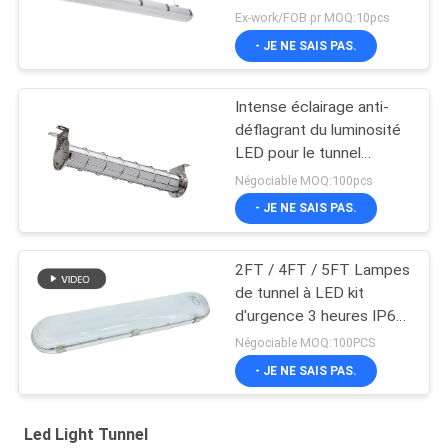
Ex-work/FOB pr MOQ:10pcs
- JE NE SAIS PAS.
Intense éclairage anti-
déflagrant du luminosité
LED pour le tunnel
d'industrie du gaz d'huile
Négociable MOQ:100pcs
- JE NE SAIS PAS.
2FT / 4FT / 5FT Lampes
de tunnel à LED kit
d'urgence 3 heures IP66
Tri preuve de lumière
Négociable MOQ:100PCS
- JE NE SAIS PAS.
Led Light Tunnel