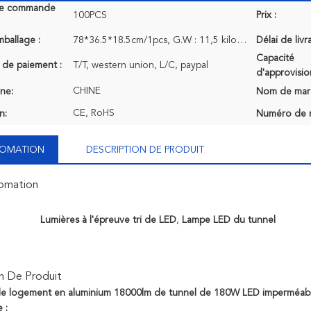
de commande
100PCS
Prix :
mballage :
78*36.5*18.5cm/1pcs, G.W : 11,5 kilogrammes
Délai de livr
Capacité
 de paiement :
T/T, western union, L/C, paypal
d'approvisi
CHINE
ine:
Nom de mar
CE, RoHS
n:
Numéro de 
NFOMATION
DESCRIPTION DE PRODUIT
fomation
Lumières à l'épreuve tri de LED
,
Lampe LED du tunnel
n De Produit
de logement en aluminium 18000lm de tunnel de 180W LED imperméabili
 :