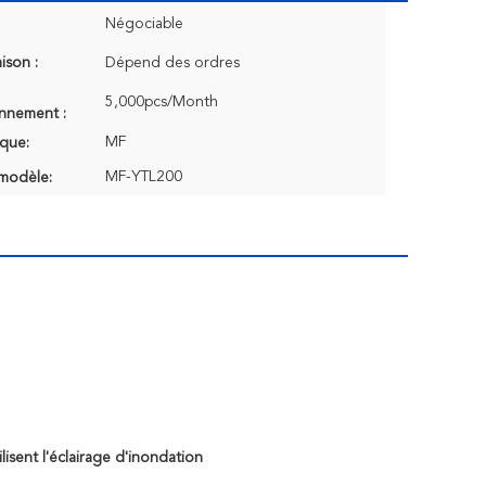
Négociable
aison :
Dépend des ordres
5,000pcs/Month
onnement :
MF
que:
MF-YTL200
modèle:
sent l'éclairage d'inondation