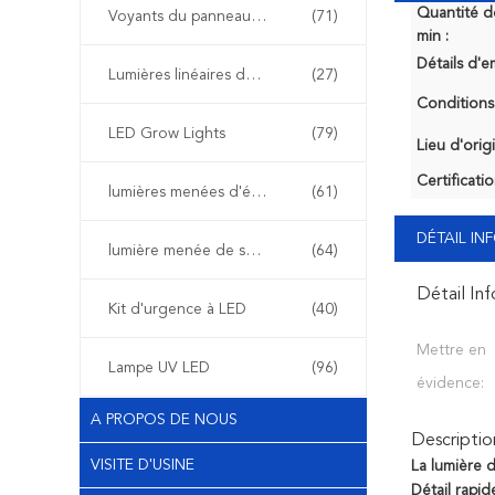
Quantité 
Voyants du panneau de LED
(71)
min :
Détails d'e
Lumières linéaires de LED
(27)
Conditions
LED Grow Lights
(79)
Lieu d'orig
Certificatio
lumières menées d'étape
(61)
DÉTAIL I
lumière menée de secours
(64)
Détail In
Kit d'urgence à LED
(40)
Mettre en
Lampe UV LED
(96)
évidence:
A PROPOS DE NOUS
Descriptio
VISITE D'USINE
La lumière 
Détail rapide