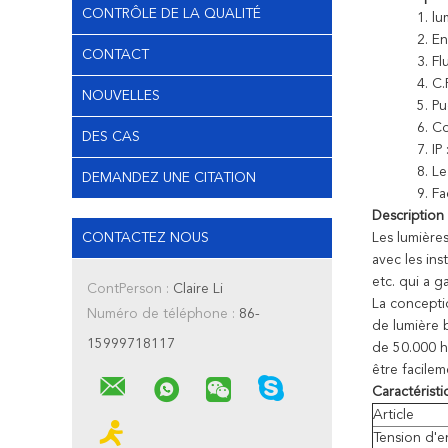
CONTRÔLE DE LA QUALITÉ
1.
lu
2. E
CONTACT
3. F
4. C.
NOUVELLES
5. P
6. C
DES CAS
7. IP
8. Le
DEMANDEZ UNE CITATION
9.
Fa
Description 
CONTACTEZ NOUS
Les lumières
avec les ins
etc. qui a 
ContPerson :
Claire Li
La conceptio
Numéro de téléphone :
86-
de lumière 
15999718117
de 50.000 he
être facilem
Caractéristi
Article
Tension d'e