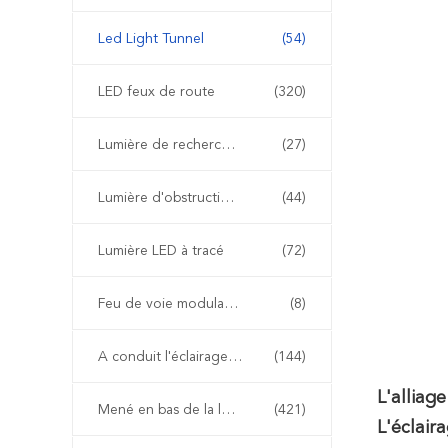
Led Light Tunnel
(54)
LED feux de route
(320)
Lumière de recherche à LED
(27)
Lumière d'obstruction d'aviation de LED
(44)
Lumière LED à tracé
(72)
Feu de voie modulable
(8)
A conduit l'éclairage extérieur paysage
(144)
L'allia
Mené en bas de la lumière
(421)
L'éclair