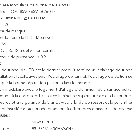
mière modulaire de tunnel de 180W LED
ntrée : C.A. 85V-265V, 50/60Hz
lux lumineux : ≧18000 LM
P. : 70
uce de marque :
onducteur de LED : Meanwell
 : 66
 CE, RoHS a délivré un certificat
cteur de puissance : >0.9
:
 de tunnel de LED est le dernier produit sorti pour l'éclairage de tunn
tallations facultatives pour l'éclairage de tunnel, l'éclairage de station s
gagné la bonne réputation partout dans le monde.
n modulaire avec le logement d'alliage d'aluminium et la surface pulvér
bonne à la corrosion. La source lumineuse supérieure de et du conduct
ures et une garantie de 5 ans. Avec la bride de ressort et la parenthèse
ent installée et actionnée et adapte à différentes demandes de diverse
ques :
MF-YTL200
ntrée
85-265Vac 50Hz/60Hz