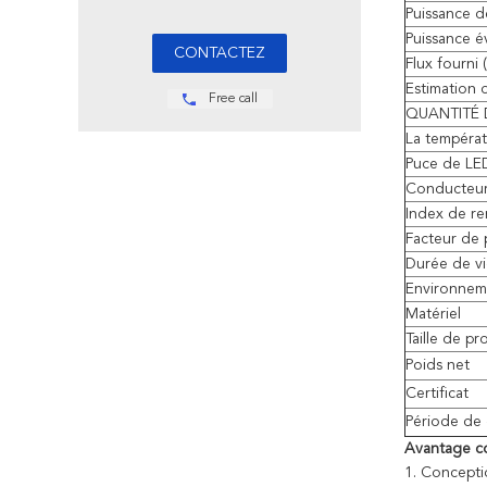
Puissance 
Puissance é
Flux fourni 
Estimation d
Free call
QUANTITÉ 
La températ
Puce de LE
Conducteur
Index de r
Facteur de 
Durée de v
Environnem
Matériel
Taille de pr
Poids net
Certificat
Période de 
Avantage co
1.
Conceptio