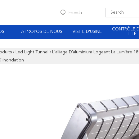
French
CONTRÔLE 
OS
A PROPOS DE NOUS
VISITE D'USINE
LITÉ
oduits
Led Light Tunnel
L'alliage D'aluminium Logeant La Lumière 
 D'inondation