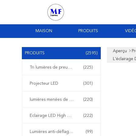
MAISON
PRODUITS
VIDÉ
Aperçu
Pr
PRODUITS
(2595)
L'éclairage
Tri lumières de preuve de LED
(225)
Projecteur LED
(301)
lumières menées de stade
(220)
Eclairage LED High Bay
(222)
Lumières anti-déflagrantes de LED
(99)