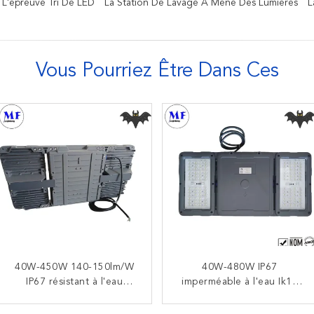
 L'épreuve Tri De LED
La Station De Lavage A Mené Des Lumières
L
Vous Pourriez Être Dans Ces
40W-450W 140-150lm/W
Lumière imperméable de
Lumière de tunnel d'IP65
40W-480W IP67
tube d'IP69K LED pour le
IP67 résistant à l'eau
imperméable à l'eau Ik10
SS304 Shell Glass Cover
parking de transformation
résistant à la poussière
LED Flood Light Pour le
Explosion Proof LED
LED lumière de métro LED
de légumes/1200mm
tunnel de la passerelle