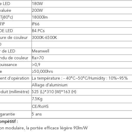
de LED
180W
valuée
200W
(Tj80°c)
18000lm
'IP
IP66
DE LED
84 PCs
ure de couleur
3000K-6500K
D
 de LED
Meanwell
endu de couleur
Ra>70
puissance
>
0,9
ie
≥50,000hrs
ent d'opération
La température : - 40°C~50°C/Humidity : 10%~95%
Alliage d'aluminium
oduit (millimètre)
525 (L)*310 (W)*163 (H)
7.5Kg
CE/RoHS
garantie
5 ans
mpétitif :
n modulaire, la portée efficace légère 90lm/W