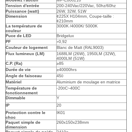
Modelez l'aucun
MF-E800210
Tension d'entrée
200-240Vac/220Vac, 50hz/60hz
Puissance (watt)
26W, 32W, 51W
Dimension
¢225X H104mm, Coupe-taille :
¢210mm
La température de
3000K /4000K/ 5000K
couleur
Puce de LED
Bridgelux
PF
0,92
>
Couleur de logement
Blanc de Matt (RAL9003)
Flux lumineux (LM)
1688LM (26W), 1950LM (32W),
4000LM (51W)
C.P. (Ra)
≥85
Durée de vie
≥40000hrs
Angle de faisceau
45
0
Matériel
Aluminium de moulage en matrice
Température de
-20
C~400C
0
fonctionnement
Dimmable
Y
IP
20
Protection contre le
IK01
choc
Paquet simple de
260x150x238mm
dimension