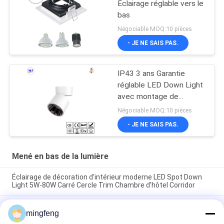
Éclairage réglable vers le
bas
Négociable MOQ:10 pièces
- JE NE SAIS PAS.
IP43 3 ans Garantie
réglable LED Down Light
avec montage de
surface Pour l'usage
Négociable MOQ:10 pièces
domestique dans les
- JE NE SAIS PAS.
centres commerciaux
Mené en bas de la lumière
Éclairage de décoration d'intérieur moderne LED Spot Down
Light 5W-80W Carré Cercle Trim Chambre d'hôtel Corridor
295LM 100° IP65 5W Dimmable LED allume vers le bas des
mingfeng
projecteurs de Cabinet