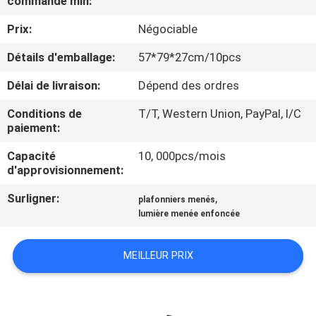
commande min:
VISITE
Prix:
Négociable
D'USINE
Détails d'emballage:
57*79*27cm/10pcs
CONTRÔLE
Délai de livraison:
Dépend des ordres
DE
Conditions de
T/T, Western Union, PayPal, l/C
QUALITÉ
paiement:
Capacité
10, 000pcs/mois
CONTACTEZ-
d'approvisionnement:
NOUS
Surligner:
,
plafonniers menés
lumière menée enfoncée
DEMANDEZ
MEILLEUR PRIX
UNE
CITATION