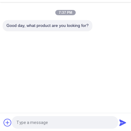
L'ÉPI 7W 10W 20W a mené enfoncé en bas de la C.P. élevée de
bureau léger de rendement optimum pour le salon
7:37 PM
Good day, what product are you looking for?
Catégories populaires
Tous
Tri Lumières De 
Projecteur LED
Preuve De LED
Lumières Menées 
Eclairage LED High 
De Stade
Bay
Lumières Anti-
Led Light Tunnel
Déflagrantes De LED
Lumière De 
LED Feux De Route
Recherche À LED
提交
Demandez un devis