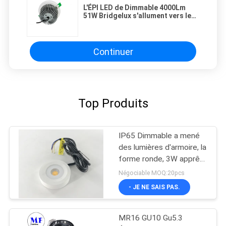
L'ÉPI LED de Dimmable 4000Lm
51W Bridgelux s'allument vers le
bas avec le réflecteur opale
Continuer
Top Produits
IP65 Dimmable a mené
des lumières d'armoire, la
forme ronde, 3W apprête
de mini downlights
Négociable MOQ:20pcs
montés
- JE NE SAIS PAS.
MR16 GU10 Gu5.3