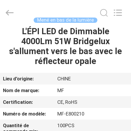
-
2026
Ming
Feng
Lighting
Mené en bas de la lumière
Co.,Ltd..
All
L'ÉPI LED de Dimmable
MAISON
Rights
Reserved.
4000Lm 51W Bridgelux
PRODUITS
s'allument vers le bas avec le
réflecteur opale
VIDÉOS
Lieu d'origine:
CHINE
A
Nom de marque:
MF
PROPOS
Certification:
CE, RoHS
DE
Numéro de modèle:
MF-E800210
NOUS
Quantité de
100PCS