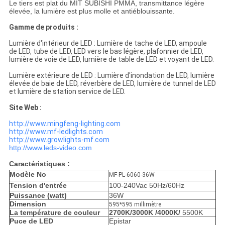
Le tiers est plat du MIT SUBISHI PMMA, transmittance légère
élevée, la lumière est plus molle et antiéblouissante.
Gamme de produits :
Lumière d'intérieur de LED : Lumière de tache de LED, ampoule
de LED, tube de LED, LED vers le bas légère, plafonnier de LED,
lumière de voie de LED, lumière de table de LED et voyant de LED.
Lumière extérieure de LED : Lumière d'inondation de LED, lumière
élevée de baie de LED, réverbère de LED, lumière de tunnel de LED
et lumière de station service de LED.
Site Web :
http://www.mingfeng-lighting.com
http://www.mf-ledlights.com
http://www.growlights-mf.com
http://www.leds-video.com
Caractéristiques :
Modèle No
MF-PL-6060-36W
Tension d'entrée
100-240Vac 50Hz/60Hz
Puissance (watt)
36W
Dimension
595*595 millimètre
La température de couleur
2700K/3000K /4000K/
5500K
Puce de LED
Epistar