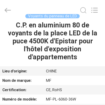
-
2026
Ming
Feng
Lighting
Voyants du panneau de LED
Co.,Ltd..
All
C.P. en aluminium 80 de
MAISON
Rights
Reserved.
voyants de la place LED de la
PRODUITS
puce 4500K d'Epistar pour
l'hôtel d'exposition
VIDÉOS
d'appartements
A
Lieu d'origine:
CHINE
PROPOS
Nom de marque:
MF
DE
Certification:
CE, RoHS
NOUS
Numéro de modèle:
MF-PL-6060-36W