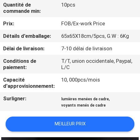
VISITE
Quantité de
10pcs
commande min:
D'USINE
Prix:
FOB/Ex-work Price
CONTRÔLE
Détails d'emballage:
65x65X18cm/5pcs, G.W : 6Kg
DE
Délai de livraison:
7-10 délai de livraison
QUALITÉ
Conditions de
T/T, union occidentale, Paypal,
paiement:
L/C
CONTACTEZ-
Capacité
10, 000pcs/mois
NOUS
d'approvisionnement:
Surligner:
,
lumières menées de cadre
DEMANDEZ
voyants menés de cadre
UNE
MEILLEUR PRIX
CITATION