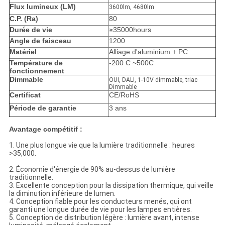
Flux lumineux (LM)
3600lm, 4680lm
C.P. (Ra)
80
Durée de vie
≥35000hours
Angle de faisceau
1200
Matériel
Alliage d'aluminium + PC
Température de
-200 C ~500C
fonctionnement
Dimmable
OUI, DALI, 1-10V dimmable, triac
Dimmable
Certificat
CE/RoHS
Période de garantie
3 ans
Avantage compétitif :
1.
Une plus longue vie que la lumière traditionnelle : heures
>35,000.
2.
Économie d'énergie de 90% au-dessus de lumière
traditionnelle.
3. Excellente conception pour la dissipation thermique, qui veille
la diminution inférieure de lumen.
4. Conception fiable pour les conducteurs menés, qui ont
garanti une longue durée de vie pour les lampes entières.
5. Conception de distribution légère : lumière avant, intense