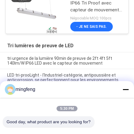
IP66 Tri Proof avec
capteur de mouvement
et support d'urgence
Négociable MOQ:100pcs
- JE NE SAIS PAS.
Tri lumières de preuve de LED
tri urgence de la lumière 90min de preuve de 2ft 4ft 5ft
140lm/W IP66 LED avec le capteur de mouvement
LED tri-prooLight - l'Industriel-catégorie, antipoussière et
anticorrosion, se perfectionnent pour les environnements
durs
mingfeng
Lumière à l'épreuve tri d'IP65 LED avec le capteur de
mouvement disponible dans différentes longueurs et
puissances en watts
5:30 PM
Good day, what product are you looking for?
Catégories populaires
Tous