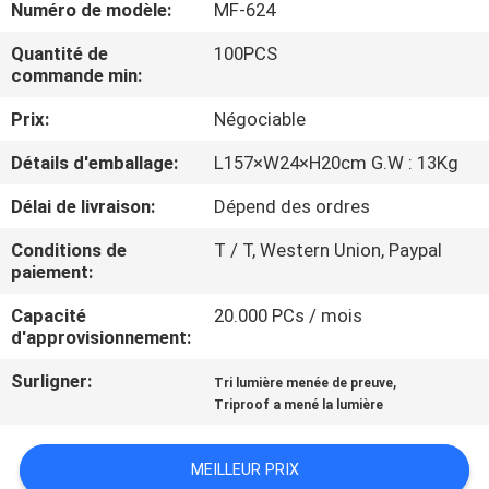
VISITE
Numéro de modèle:
MF-624
D'USINE
Quantité de
100PCS
commande min:
CONTRÔLE
Prix:
Négociable
DE
Détails d'emballage:
L157×W24×H20cm G.W : 13Kg
QUALITÉ
Délai de livraison:
Dépend des ordres
Conditions de
T / T, Western Union, Paypal
CONTACTEZ-
paiement:
NOUS
Capacité
20.000 PCs / mois
d'approvisionnement:
DEMANDEZ
Surligner:
,
Tri lumière menée de preuve
UNE
Triproof a mené la lumière
CITATION
MEILLEUR PRIX