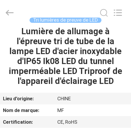
-
2026
Ming
Feng
Lighting
Tri lumières de preuve de LED
Co.,Ltd..
All
Lumière de allumage à
MAISON
Rights
Reserved.
l'épreuve tri de tube de la
PRODUITS
lampe LED d'acier inoxydable
d'IP65 Ik08 LED du tunnel
VIDÉOS
imperméable LED Triproof de
l'appareil d'éclairage LED
A
PROPOS
Lieu d'origine:
CHINE
DE
Nom de marque:
MF
NOUS
Certification:
CE, RoHS