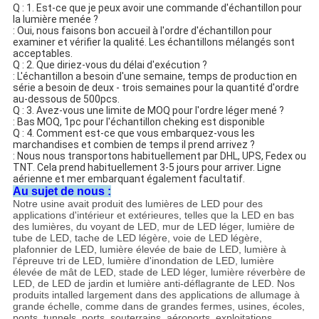
Q : 1. Est-ce que je peux avoir une commande d'échantillon pour
la lumière menée ?
: Oui, nous faisons bon accueil à l'ordre d'échantillon pour
examiner et vérifier la qualité. Les échantillons mélangés sont
acceptables.
Q : 2. Que diriez-vous du délai d'exécution ?
: L'échantillon a besoin d'une semaine, temps de production en
série a besoin de deux - trois semaines pour la quantité d'ordre
au-dessous de 500pcs.
Q : 3. Avez-vous une limite de MOQ pour l'ordre léger mené ?
: Bas MOQ, 1pc pour l'échantillon cheking est disponible
Q : 4. Comment est-ce que vous embarquez-vous les
marchandises et combien de temps il prend arrivez ?
: Nous nous transportons habituellement par DHL, UPS, Fedex ou
TNT. Cela prend habituellement 3-5 jours pour arriver. Ligne
aérienne et mer embarquant également facultatif.
Au sujet de nous :
Notre usine avait produit des lumières de LED pour des
applications d'intérieur et extérieures, telles que la LED en bas
des lumières, du voyant de LED, mur de LED léger, lumière de
tube de LED, tache de LED légère, voie de LED légère,
plafonnier de LED, lumière élevée de baie de LED, lumière à
l'épreuve tri de LED, lumière d'inondation de LED, lumière
élevée de mât de LED, stade de LED léger, lumière réverbère de
LED, de LED de jardin et lumière anti-déflagrante de LED. Nos
produits intalled largement dans des applications de allumage à
grande échelle, comme dans de grandes fermes, usines, écoles,
ponts, tunnels, ports, souterrains, aéroports, exploitations,