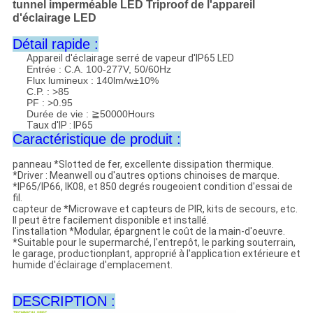
tunnel imperméable LED Triproof de l'appareil
d'éclairage LED
Détail rapide :
Appareil d'éclairage serré de vapeur d'IP65 LED
Entrée : C.A. 100-277V, 50/60Hz
Flux lumineux : 140lm/w±10%
C.P. : >85
PF : >0.95
Durée de vie : ≧50000Hours
Taux d'IP : IP65
Caractéristique de produit :
panneau *Slotted de fer, excellente dissipation thermique.
*Driver : Meanwell ou d'autres options chinoises de marque.
*IP65/IP66, IK08, et 850 degrés rougeoient condition d'essai de
fil.
capteur de *Microwave et capteurs de PIR, kits de secours, etc.
Il peut être facilement disponible et installé.
l'installation *Modular, épargnent le coût de la main-d'oeuvre.
*Suitable pour le supermarché, l'entrepôt, le parking souterrain,
le garage, productionplant, approprié à l'application extérieure et
humide d'éclairage d'emplacement.
DESCRIPTION :