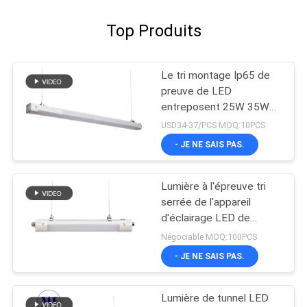
Top Produits
Le tri montage Ip65 de
preuve de LED
entreposent 25W 35W
lumen élevé de garantie
USD34-37/PCS MOQ:10PCS
de 5 ans
- JE NE SAIS PAS.
Lumière à l'épreuve tri
serrée de l'appareil
d'éclairage LED de
vapeur d'IP65 LED pour
Négociable MOQ:100PCS
les solutions de allumage
- JE NE SAIS PAS.
adaptées aux besoins du
client
Lumière de tunnel LED