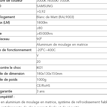
ure de couleur
3000K /4000K/ 5000K
D
SAMSUNG
>
0,92
 logement
Blanc de Matt (RAL9003)
ux (LM)
1800lm
≥80
ie
≥45000hrs
0
isceau
90
Aluminium de moulage en matrice
0
e de fonctionnement
-20
C~400C
Y
20
contre le choc
IK01
le de dimension
180x130x150mm
le de poids
1000g
CE/RoHS
garantie
3 ans
mpétitif :
en aluminium de moulage en matrice, système de refroidissement fiabl