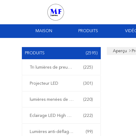
MAISON
PRODUITS
VIDÉ
Aperçu
Pr
PRODUITS
(2595)
Tri lumières de preuve de LED
(225)
Projecteur LED
(301)
lumières menées de stade
(220)
Eclairage LED High Bay
(222)
Lumières anti-déflagrantes de LED
(99)