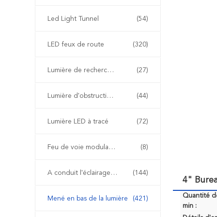
Led Light Tunnel
(54)
LED feux de route
(320)
Lumière de recherche à LED
(27)
Lumière d'obstruction d'aviation de LED
(44)
Lumière LED à tracé
(72)
Feu de voie modulable
(8)
A conduit l'éclairage extérieur paysage
(144)
4" Bure
Quantité 
Mené en bas de la lumière
(421)
min :