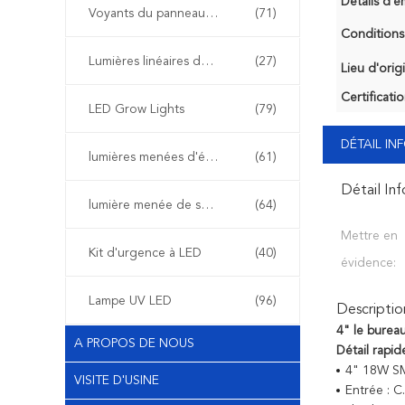
Détails d'e
Voyants du panneau de LED
(71)
Conditions
Lumières linéaires de LED
(27)
Lieu d'orig
Certificatio
LED Grow Lights
(79)
DÉTAIL I
lumières menées d'étape
(61)
Détail In
lumière menée de secours
(64)
Mettre en
Kit d'urgence à LED
(40)
évidence:
Lampe UV LED
(96)
Descriptio
4" le burea
A PROPOS DE NOUS
Détail rapide
4" 18W SM
VISITE D'USINE
Entrée : 