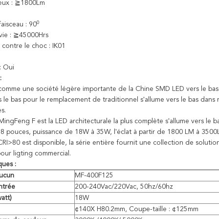
neux : ≧1800Lm
0
aisceau : 90
vie : ≧45000Hrs
 contre le choc : IK01
: Oui
:
omme une société légère importante de la Chine SMD LED vers le bas,
s le bas pour le remplacement de traditionnel s'allume vers le bas dans r
s.
MingFeng F est la LED architecturale la plus complète s'allume vers le b
 à 8 pouces, puissance de 18W à 35W, l'éclat à partir de 1800 LM à 3500
RI>80 est disponible, la série entière fournit une collection de soluti
our ligting commercial.
ques :
aucun
MF-400F125
ntrée
200-240Vac/220Vac, 50hz/60hz
att)
18W
¢140X H80.2mm, Coupe-taille : ¢125mm