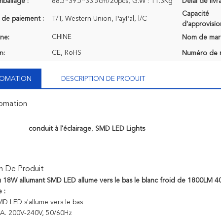
mballage :
68.5*39.5*33.5cm/20pcs, G.W : 11.3Kg
Délai de livr
Capacité
 de paiement :
T/T, Western Union, PayPal, l/C
d'approvisi
CHINE
ine:
Nom de mar
CE, RoHS
n:
Numéro de 
NFOMATION
DESCRIPTION DE PRODUIT
fomation
conduit à l'éclairage
,
SMD LED Lights
n De Produit
u 18W allumant SMD LED allume vers le bas le blanc froid de 1800LM 
 :
D LED s'allume vers le bas
C.A. 200V-240V, 50/60Hz