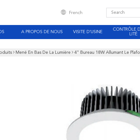
French
CONTRÔLE 
OS
A PROPOS DE NOUS
VISITE D'USINE
LITÉ
oduits
Mené En Bas De La Lumière
4" Bureau 18W Allumant Le Plaf