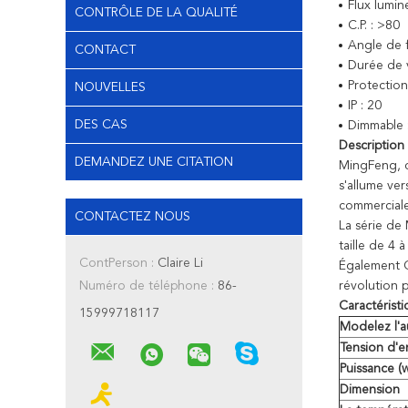
Flux lumi
CONTRÔLE DE LA QUALITÉ
C.P. : >80
Angle de f
CONTACT
Durée de 
Protection
NOUVELLES
IP : 20
DES CAS
Dimmable 
Description 
DEMANDEZ UNE CITATION
MingFeng, c
s'allume ver
commerciale
CONTACTEZ NOUS
La série de 
taille de 4
ContPerson :
Claire Li
Également C
Numéro de téléphone :
86-
révolution p
Caractéristi
15999718117
Modelez l'
Tension d'e
Puissance (w
Dimension