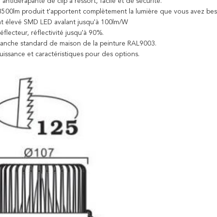
n antidérapante de clip à ressort, facile et de sécurité.
3500lm produit t'apportent complètement la lumière que vous avez bes
 élevé SMD LED avalant jusqu'à 100lm/W
éflecteur, réflectivité jusqu'à 90%.
lanche standard de maison de la peinture RAL9003.
uissance et caractéristiques pour des options.