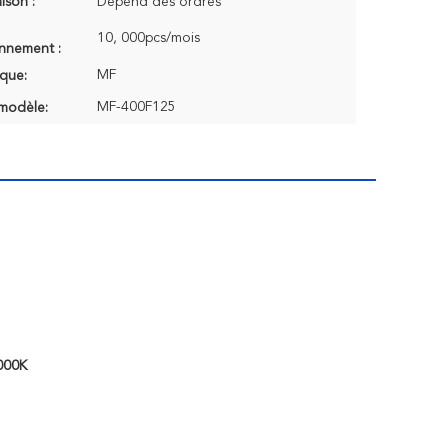
aison :
Dépend des ordres
10, 000pcs/mois
onnement :
MF
que:
MF-400F125
modèle:
4000K