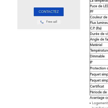
La températ
Puce de LE
PF
Couleur de
Free call
Flux lumine
C.P. (Ra)
Durée de v
Angle de fa
Matériel
Températur
Dimmable
IP
Protection 
Paquet simp
Paquet simp
Certificat
Période de 
Avantage co
Logement 