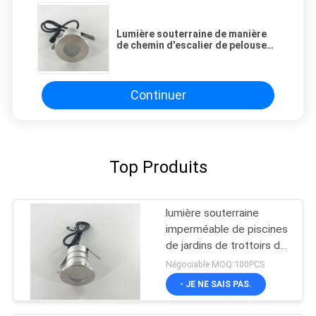
Lumière souterraine de manière
de chemin d'escalier de pelouse
de preuve de l'eau de la puce IP67
de CREE de 3W LED
Continuer
Top Produits
lumière souterraine
imperméable de piscines
de jardins de trottoirs de
places de routes de
Négociable MOQ:100PCS
puce de CREE de 3W
- JE NE SAIS PAS.
LED