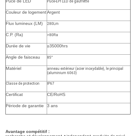
Puce de LED
Puce-ÉPI LED de gaufrette
Couleur de logement
Argent
Flux lumineux (LM)
280Lm
C.P. (Ra)
>80Ra
Durée de vie
≥35000hrs
Angle de faisceau
85°
Matériel
anneau extérieur (acier inoxydable), le principal
(aluminium 6063)
Classe de protection
IP67
Certificat
CE/RoHS
Période de garantie
3 ans
Avantage compétitif :