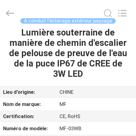
-
2026
Ming
Feng
Lighting
A conduit l'éclairage extérieur paysage
Co.,Ltd..
All
Lumière souterraine de
MAISON
Rights
Reserved.
manière de chemin d'escalier
PRODUITS
de pelouse de preuve de l'eau
de la puce IP67 de CREE de
VIDÉOS
3W LED
A
Lieu d'origine:
CHINE
PROPOS
Nom de marque:
MF
DE
Certification:
CE, RoHS
NOUS
Numéro de modèle:
MF-03WB