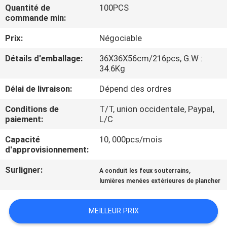
VISITE
Quantité de
100PCS
commande min:
D'USINE
Prix:
Négociable
CONTRÔLE
Détails d'emballage:
36X36X56cm/216pcs, G.W :
34.6Kg
DE
QUALITÉ
Délai de livraison:
Dépend des ordres
Conditions de
T/T, union occidentale, Paypal,
paiement:
L/C
CONTACTEZ-
NOUS
Capacité
10, 000pcs/mois
d'approvisionnement:
Surligner:
,
DEMANDEZ
A conduit les feux souterrains
lumières menées extérieures de plancher
UNE
CITATION
MEILLEUR PRIX