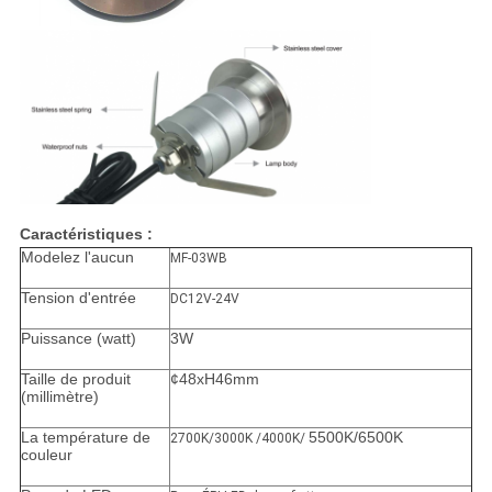
Caractéristiques :
Modelez l'aucun
MF-03WB
Tension d'entrée
DC12V-24V
Puissance (watt)
3W
Taille de produit
¢48xH46mm
(millimètre)
La température de
5500K/6500K
2700K/3000K /4000K/
couleur