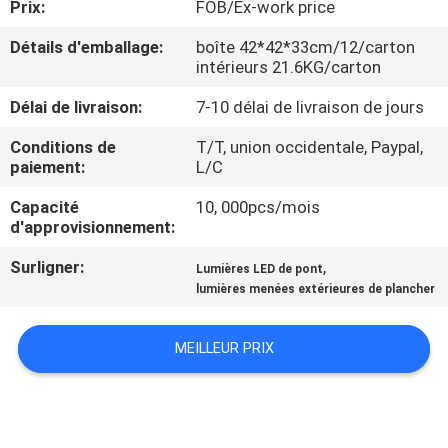
Prix:
FOB/Ex-work price
VISITE
D'USINE
Détails d'emballage:
boîte 42*42*33cm/12/carton
intérieurs 21.6KG/carton
CONTRÔLE
Délai de livraison:
7-10 délai de livraison de jours
DE
Conditions de
T/T, union occidentale, Paypal,
paiement:
L/C
QUALITÉ
Capacité
10, 000pcs/mois
d'approvisionnement:
CONTACTEZ-
Surligner:
,
Lumières LED de pont
NOUS
lumières menées extérieures de plancher
DEMANDEZ
MEILLEUR PRIX
UNE
CITATION