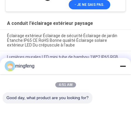
- JE NE SAIS PAS.
A conduit l'éclairage extérieur paysage
Éclairage extérieur Éclairage de sécurité Éclairage de jardin
Étanche IP65 CE RoHS Bonne qualité Éclairage solaire
extérieur LED Du crépuscule à l'aube
Lumières murales LED mini tube de bambou 1W*2 IP65 RGB
Lampes murales imperméables vers le haut vers le bas
mingfeng
Lumière extérieure
Lumières murales LED mini tube de bambou 1W IP65 RGB
2700-6500K
4:51 AM
Good day, what product are you looking for?
Catégories populaires
Tous
Tri Lumières De 
Projecteur LED
Preuve De LED