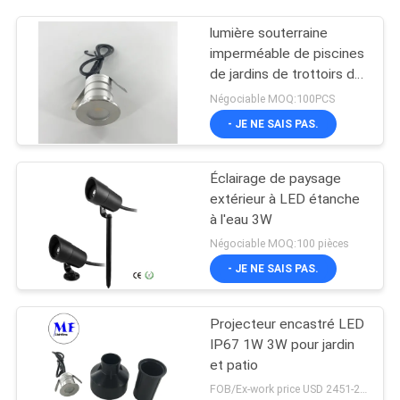
lumière souterraine
imperméable de piscines
de jardins de trottoirs de
places de routes de
Négociable MOQ:100PCS
puce de CREE de 3W
- JE NE SAIS PAS.
LED
Éclairage de paysage
extérieur à LED étanche
à l'eau 3W
Négociable MOQ:100 pièces
- JE NE SAIS PAS.
Projecteur encastré LED
IP67 1W 3W pour jardin
et patio
FOB/Ex-work price USD 2451-2510 MOQ:MOQ1