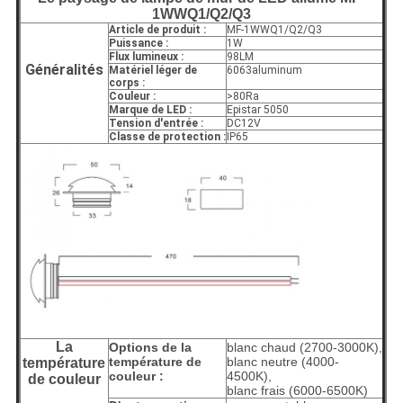
1WWQ1/Q2/Q3
Article de produit :
MF-1WWQ1/Q2/Q3
Puissance :
1W
Flux lumineux :
98LM
Généralités
Matériel léger de
6063aluminum
corps :
Couleur :
>80Ra
Marque de LED :
Epistar 5050
Tension d'entrée :
DC12V
Classe de protection :
IP65
La
Options de la
blanc chaud (2700-3000K),
température de
blanc neutre (4000-
température
couleur :
4500K),
de couleur
blanc frais (6000-6500K)