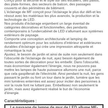
Conçu pour la sécurité et le style sur des escaliers, des patios,
des plate-formes, des secteurs de balcon, des passages
couverts et des périmètres de bâtiment.
L'éclairage de MF conçoit pour l'éclairage le plus dur défi-et les
résout avec les matériaux les plus avancés, la production et la
technologie de LED.
Nos produits d'éclairage enjambent un large éventail de
catégories décoratives et fonctionnelles, des pendants
contemporains à l'undercabinet de LED s'allumant aux systèmes
extérieurs de paysage.
Comporte une conception architecturale et lamping de
rendement optimum pour les solutions d'intérieur et extérieures
durables d'éclairage qui crée une impression attrayante et
romantique la nuit.
Ajustez, le besoin de jardin et ainsi de suite non seulement dans
l'obscurité de l'éclairage de nuit, ayez besoin également de
toutes sortes de décoration pour les embellir. Dans l'obscurité,
mais économiser également l'énergie, nous ne pouvons pas
mettre les lampes de haute puissance allumons une nuit, parce
que cela gaspillerait de l'électricité. Ainsi pendant la nuit, les gens
passant le jardin ou font un tour dans le jardin, lumière que les
mini lumières enterrées est assez pour inciter des personnes à
voir la route font ne luttant pas. Embellissez non seulement le
jardin, mais avez également réalisé le but de l'économie
d'énergie.
Caractéristiques :
Le paysage de lampe de mur de LED allume MF-