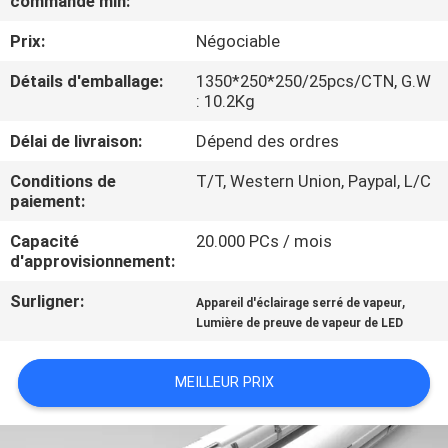
commande min:
VISITE
Prix:
Négociable
D'USINE
Détails d'emballage:
1350*250*250/25pcs/CTN, G.W
: 10.2Kg
CONTRÔLE
DE
Délai de livraison:
Dépend des ordres
QUALITÉ
Conditions de
T/T, Western Union, Paypal, L/C
paiement:
CONTACTEZ-
Capacité
20.000 PCs / mois
d'approvisionnement:
NOUS
Surligner:
,
Appareil d'éclairage serré de vapeur
Lumière de preuve de vapeur de LED
DEMANDEZ
UNE
MEILLEUR PRIX
CITATION