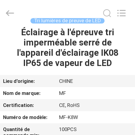
-
2026
Ming
Feng
Lighting
Tri lumières de preuve de LED
Co.,Ltd..
All
Éclairage à l'épreuve tri
MAISON
Rights
Reserved.
imperméable serré de
PRODUITS
l'appareil d'éclairage IK08
IP65 de vapeur de LED
VIDÉOS
Lieu d'origine:
CHINE
A
Nom de marque:
MF
PROPOS
Certification:
CE, RoHS
DE
Numéro de modèle:
MF-K8W
NOUS
Quantité de
100PCS