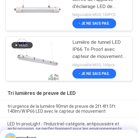
d'éclairage LED de
vapeur d'IP65 LED pour
Négociable MOQ:100PCS
les solutions de allumage
- JE NE SAIS PAS.
adaptées aux besoins du
client
Lumière de tunnel LED
IP66 Tri Proof avec
capteur de mouvement
et support d'urgence
Négociable MOQ:100pcs
- JE NE SAIS PAS.
Tri lumières de preuve de LED
tri urgence de la lumière 90min de preuve de 2ft 4ft 5ft
140lm/W IP66 LED avec le capteur de mouvement
LED tri-prooLight - l'Industriel-catégorie, antipoussière et
anticorrosion, se perfectionnent pour les environnements
durs