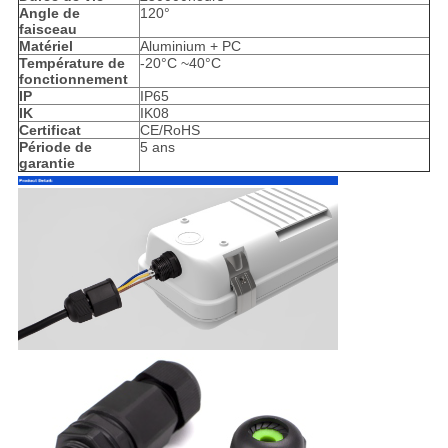
Angle de
120°
faisceau
Matériel
Aluminium + PC
Température de
-20°C ~40°C
fonctionnement
IP
IP65
IK
IK08
Certificat
CE/RoHS
Période de
5 ans
garantie