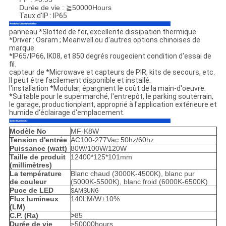
Durée de vie : ≧50000Hours
Taux d'IP : IP65
panneau *Slotted de fer, excellente dissipation thermique.
*Driver : Osram ; Meanwell ou d'autres options chinoises de
marque.
*IP65/IP66, IK08, et 850 degrés rougeoient condition d'essai de
fil.
capteur de *Microwave et capteurs de PIR, kits de secours, etc.
Il peut être facilement disponible et installé.
l'installation *Modular, épargnent le coût de la main-d'oeuvre.
*Suitable pour le supermarché, l'entrepôt, le parking souterrain,
le garage, productionplant, approprié à l'application extérieure et
humide d'éclairage d'emplacement.
Modèle No
MF-K8W
Tension d'entrée
AC100-277Vac 50hz/60hz
Puissance (watt)
80W/100W/120W
Taille de produit
12400*125*101mm
(millimètres)
La température
Blanc chaud (3000K-4500K), blanc pur
de couleur
(5000K-5500K), blanc froid (6000K-6500K)
Puce de LED
SAMSUNG
Flux lumineux
140LM/W±10%
(LM)
C.P. (Ra)
>
85
Durée de vie
≥50000hours