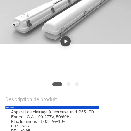
PLAN
DU
SITE
PRIVACY
POLICY
Description de produit
Appareil d'éclairage à l'épreuve tri d'IP65 LED
Entrée : C.A. 100-277V, 50/60Hz
Flux lumineux : 140lm/w±10%
C.P. : >85
PF : >0.95