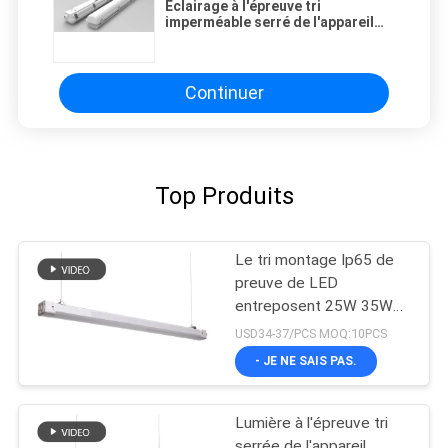
Éclairage à l'épreuve tri
imperméable serré de l'appareil
d'éclairage IK08 IP65 de vapeur de
LED
Continuer
Top Produits
Le tri montage Ip65 de
preuve de LED
entreposent 25W 35W
lumen élevé de garantie
USD34-37/PCS MOQ:10PCS
de 5 ans
- JE NE SAIS PAS.
Lumière à l'épreuve tri
serrée de l'appareil