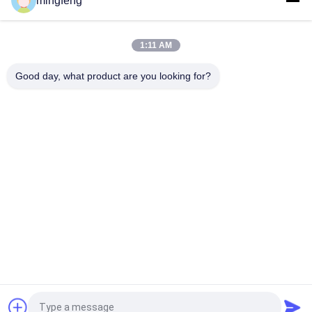
mingfeng
Lumière à l'épreuve tri d'IP65 LED avec le capteur de
mouvement disponible dans différentes longueurs et
puissances en watts
1:11 AM
Good day, what product are you looking for?
Catégories populaires
Tous
Tri Lumières De 
Projecteur LED
Preuve De LED
Lumières Menées 
Eclairage LED High 
De Stade
Bay
Lumières Anti-
Led Light Tunnel
Déflagrantes De LED
Lumière De 
LED Feux De Route
Recherche À LED
提交
Demandez un devis