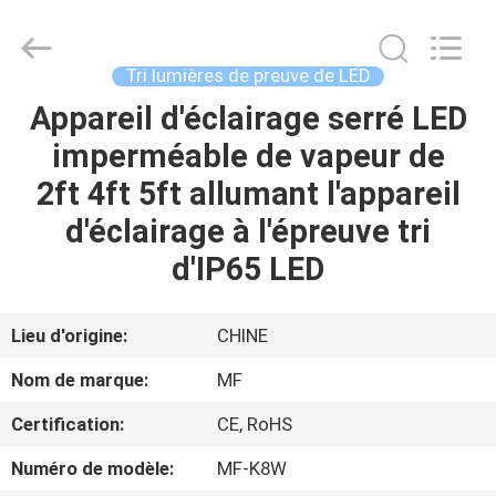
-
2026
Ming
Feng
Lighting
Tri lumières de preuve de LED
Co.,Ltd..
All
Appareil d'éclairage serré LED
MAISON
Rights
Reserved.
imperméable de vapeur de
PRODUITS
2ft 4ft 5ft allumant l'appareil
d'éclairage à l'épreuve tri
VIDÉOS
d'IP65 LED
A
Lieu d'origine:
CHINE
PROPOS
Nom de marque:
MF
DE
Certification:
CE, RoHS
NOUS
Numéro de modèle:
MF-K8W