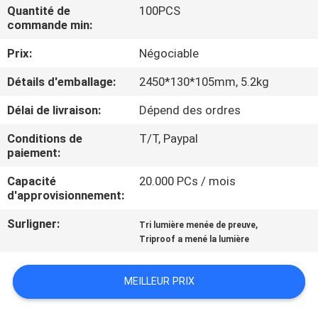
VISITE
Quantité de
100PCS
commande min:
D'USINE
Prix:
Négociable
CONTRÔLE
Détails d'emballage:
2450*130*105mm, 5.2kg
DE
Délai de livraison:
Dépend des ordres
QUALITÉ
Conditions de
T/T, Paypal
paiement:
CONTACTEZ-
Capacité
20.000 PCs / mois
NOUS
d'approvisionnement:
Surligner:
,
Tri lumière menée de preuve
DEMANDEZ
Triproof a mené la lumière
UNE
MEILLEUR PRIX
CITATION