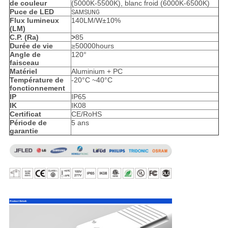
de couleur
(5000K-5500K), blanc froid (6000K-6500K)
Puce de LED
SAMSUNG
Flux lumineux
140LM/W±10%
(LM)
C.P. (Ra)
>
85
Durée de vie
≥50000hours
Angle de
120°
faisceau
Matériel
Aluminium + PC
Température de
-20°C ~40°C
fonctionnement
IP
IP65
IK
IK08
Certificat
CE/RoHS
Période de
5 ans
garantie