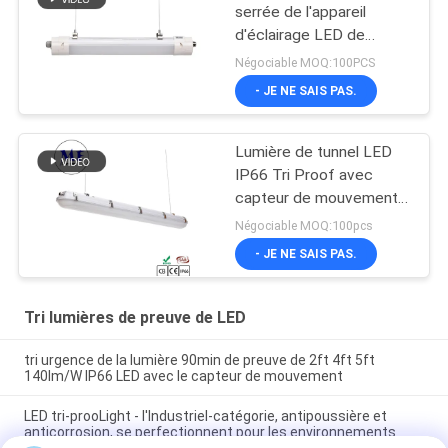
serrée de l'appareil
d'éclairage LED de
vapeur d'IP65 LED pour
Négociable MOQ:100PCS
les solutions de allumage
- JE NE SAIS PAS.
adaptées aux besoins du
client
Lumière de tunnel LED
IP66 Tri Proof avec
capteur de mouvement
et support d'urgence
Négociable MOQ:100pcs
- JE NE SAIS PAS.
Tri lumières de preuve de LED
tri urgence de la lumière 90min de preuve de 2ft 4ft 5ft
140lm/W IP66 LED avec le capteur de mouvement
LED tri-prooLight - l'Industriel-catégorie, antipoussière et
anticorrosion, se perfectionnent pour les environnements