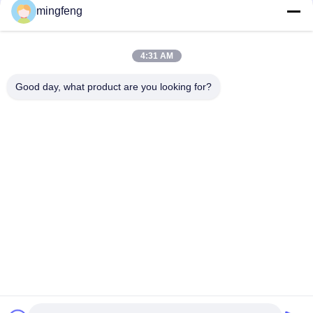
durs
mingfeng
Lumière à l'épreuve tri d'IP65 LED avec le capteur de
mouvement disponible dans différentes longueurs et
puissances en watts
4:31 AM
Good day, what product are you looking for?
Catégories populaires
Tous
Tri Lumières De 
Projecteur LED
Preuve De LED
Lumières Menées 
Eclairage LED High 
De Stade
Bay
Lumières Anti-
Led Light Tunnel
Déflagrantes De LED
Lumière De 
LED Feux De Route
Recherche À LED
提交