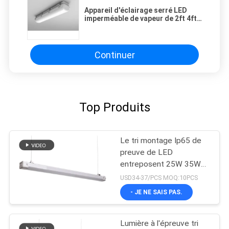
Appareil d'éclairage serré LED
imperméable de vapeur de 2ft 4ft
5ft allumant l'appareil d'éclairage
à l'épreuve tri d'IP65 LED
Continuer
Top Produits
Le tri montage Ip65 de
preuve de LED
entreposent 25W 35W
lumen élevé de garantie
USD34-37/PCS MOQ:10PCS
de 5 ans
- JE NE SAIS PAS.
Lumière à l'épreuve tri