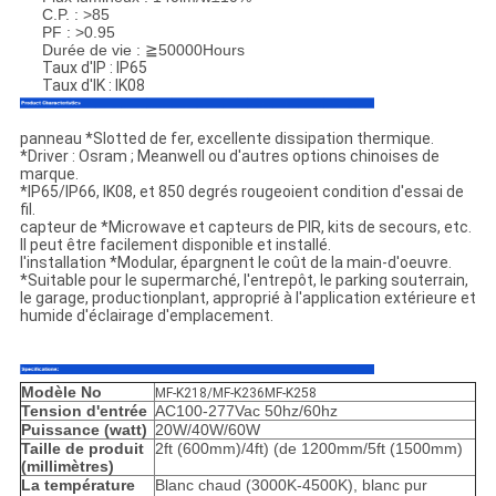
C.P. : >85
PF : >0.95
Durée de vie : ≧50000Hours
Taux d'IP : IP65
Taux d'IK : IK08
panneau *Slotted de fer, excellente dissipation thermique.
*Driver : Osram ; Meanwell ou d'autres options chinoises de
marque.
*IP65/IP66, IK08, et 850 degrés rougeoient condition d'essai de
fil.
capteur de *Microwave et capteurs de PIR, kits de secours, etc.
Il peut être facilement disponible et installé.
l'installation *Modular, épargnent le coût de la main-d'oeuvre.
*Suitable pour le supermarché, l'entrepôt, le parking souterrain,
le garage, productionplant, approprié à l'application extérieure et
humide d'éclairage d'emplacement.
Modèle No
MF-K218/MF-K236MF-K258
Tension d'entrée
AC100-277Vac 50hz/60hz
Puissance (watt)
20W/40W/60W
Taille de produit
2ft (600mm)/4ft) (de 1200mm/5ft (1500mm)
(millimètres)
La température
Blanc chaud (3000K-4500K), blanc pur