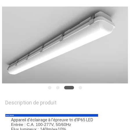
PLAN
DU
SITE
PRIVACY
POLICY
Description de produit
Appareil d'éclairage à l'épreuve tri d'IP65 LED
Entrée : C.A. 100-277V, 50/60Hz
Flux lumineux : 140lm/w±10%