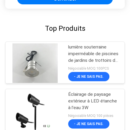
Top Produits
lumière souterraine
imperméable de piscines
de jardins de trottoirs de
places de routes de
Négociable MOQ:100PCS
puce de CREE de 3W
- JE NE SAIS PAS.
LED
Éclairage de paysage
extérieur à LED étanche
à l'eau 3W
Négociable MOQ:100 pièces
- JE NE SAIS PAS.