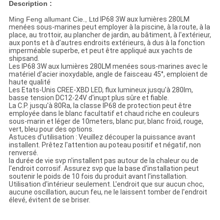
Description :
Ming Feng allumant Cie., Ltd
IP68 3W aux lumières 280LM
menées sous-marines peut employer à la piscine, à la route, à la
place, au trottoir, au plancher de jardin, au bâtiment, à l'extérieur,
aux ponts et à d'autres endroits extérieurs, à dus à la fonction
imperméable superbe, et peut être appliqué aux yachts de
shipsand.
Les IP68 3W aux lumières 280LM menées sous-marines avec le
matériel d'acier inoxydable, angle de faisceau 45°, emploient de
haute qualité
Les Etats-Unis CREE-XBD LED, flux lumineux jusqu'à 280lm,
basse tension DC12-24V d'inupt plus sûre et fiable.
La C.P. jusqu'à 80Ra, la classe IP68 de protection peut être
employée dans le blanc facultatif et chaud riche en couleurs
sous-marin et léger de 10meters, blanc pur, blanc froid, rouge,
vert, bleu pour des options.
Astuces d'utilisation : Veuillez découper la puissance avant
installent. Prêtez l'attention au poteau positif et négatif, non
renversé.
la durée de vie svp n'installent pas autour de la chaleur ou de
l'endroit corrosif. Assurez svp que la base d'installation peut
soutenir le poids de 10 fois du produit avant l'installation.
Utilisation d'intérieur seulement. L'endroit que sur aucun choc,
aucune oscillation, aucun feu, ne le laissent tomber de l'endroit
élevé, évitent de se briser.