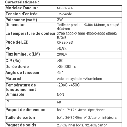
Caractéristiques :
Modelez l'aucun :
MF-3WWA
Tension d'entrée
12-24Vdc
Puissance (watt)
3W
Dimension
Taille de produit : Ф48×H44mm, a coupé :
Ф34mm
La température de couleur
2700-3000K/4000-4500K/6000-6500K/
R/G/B
Puce de LED
CREE-XBD
PF
0,92
>
Flux lumineux (LM)
280LM
C.P. (Ra)
≥80
Durée de vie
≥35000hrs
Angle de faisceau
45°
Matériel
Acier inoxydable +Aluminium
Température de
-20
C~450C
0
fonctionnement
Dimmable
NON
IP
68
Paquet de dimension
boîte 17*17*14cm/18pcs/inner
Taille de carton
boîte 36*36*56cm/12/carton intérieurs
Paquet de poids
2.7KG/inner boîte, 32.4KG/carton