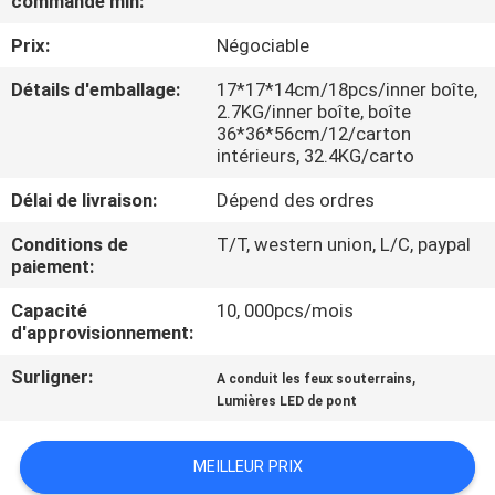
commande min:
VISITE
Prix:
Négociable
D'USINE
Détails d'emballage:
17*17*14cm/18pcs/inner boîte,
2.7KG/inner boîte, boîte
CONTRÔLE
36*36*56cm/12/carton
DE
intérieurs, 32.4KG/carto
QUALITÉ
Délai de livraison:
Dépend des ordres
Conditions de
T/T, western union, L/C, paypal
CONTACTEZ-
paiement:
NOUS
Capacité
10, 000pcs/mois
d'approvisionnement:
DEMANDEZ
Surligner:
,
A conduit les feux souterrains
Lumières LED de pont
UNE
CITATION
MEILLEUR PRIX