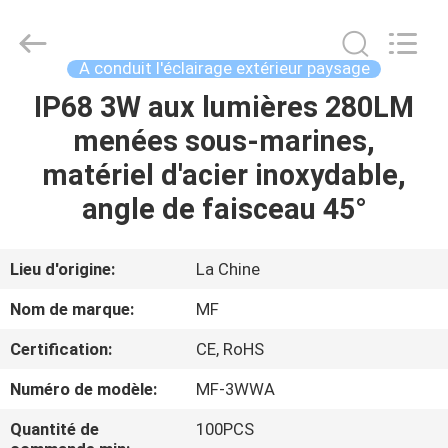
-
2026
Ming
Feng
Lighting
A conduit l'éclairage extérieur paysage
Co.,Ltd..
All
IP68 3W aux lumières 280LM
MAISON
Rights
Reserved.
menées sous-marines,
PRODUITS
matériel d'acier inoxydable,
angle de faisceau 45°
VIDÉOS
Lieu d'origine:
La Chine
A
Nom de marque:
MF
PROPOS
Certification:
CE, RoHS
DE
Numéro de modèle:
MF-3WWA
NOUS
Quantité de
100PCS