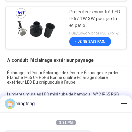
Projecteur encastré LED
IP67 1W 3W pour jardin
et patio
FOB/Ex-work price USD 2451-2510 MOQ:MOQ1
- JE NE SAIS PAS.
A conduit l'éclairage extérieur paysage
Éclairage extérieur Éclairage de sécurité Éclairage de jardin
Étanche IP65 CE RoHS Bonne qualité Éclairage solaire
extérieur LED Du crépuscule à l'aube
Lumières murales LED mini tube de bambou 1W*2 IP65 RGB
Lampes murales imperméables vers le haut vers le bas
mingfeng
Lumière extérieure
Lumières murales LED mini tube de bambou 1W IP65 RGB
2700-6500K
3:31 PM