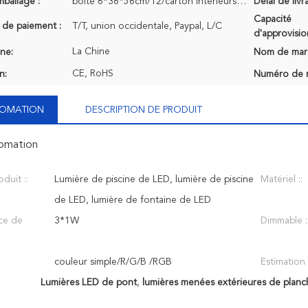
mballage :
boîte 6*36*56cm/12/carton intérieurs 32.4KG/carton
Délai de livr
Capacité
 de paiement :
T/T, union occidentale, Paypal, L/C
d'approvisi
La Chine
ine:
Nom de mar
CE, RoHS
n:
Numéro de 
NFOMATION
DESCRIPTION DE PRODUIT
fomation
duit ::
Lumière de piscine de LED, lumière de piscine
Matériel ::
de LED, lumière de fontaine de LED
ce de
3*1W
Dimmable :
couleur simple/R/G/B /RGB
Estimation d
Lumières LED de pont
,
lumières menées extérieures de planc