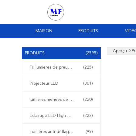
MAISON
PRODUITS
VIDÉ
Aperçu
Pr
PRODUITS
(2595)
Tri lumières de preuve de LED
(225)
Projecteur LED
(301)
lumières menées de stade
(220)
Eclairage LED High Bay
(222)
Lumières anti-déflagrantes de LED
(99)