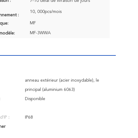
aison :
7-10 délai de livraison de jours
10, 000pcs/mois
onnement :
MF
que:
MF-3WWA
modèle:
anneau extérieur (acier inoxydable), le
principal (aluminium 6063)
:
Disponible
'IP ::
IP68
her