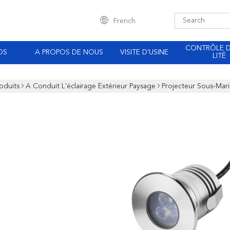
French
CONTRÔLE 
OS
A PROPOS DE NOUS
VISITE D'USINE
LITÉ
oduits
A Conduit L'éclairage Extérieur Paysage
Projecteur Sous-Mari