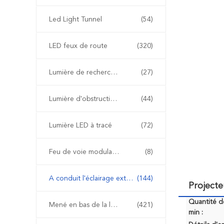
Led Light Tunnel
(54)
LED feux de route
(320)
Lumière de recherche à LED
(27)
Lumière d'obstruction d'aviation de LED
(44)
Lumière LED à tracé
(72)
Feu de voie modulable
(8)
A conduit l'éclairage extérieur paysage
(144)
Projecte
Quantité 
Mené en bas de la lumière
(421)
min :