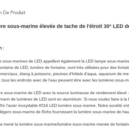
n De Produit
re sous-marine élevée de tache de l'étroit 30° LED 
n :
s sous-marines de LED appellent également la LED lampe sous-marine,
ontaine de LED, lumière de fontaine, sont très utilisées pour des fontai
merciaux, étang à poissons, piscines d'hôtels d'aqua, aquarium de mer
 tous les endroits avec de l'eau peuvent être avec les lumières sous-
re sous-marine de LED avec la source lumineuse de rendement élevé 
marin de lumières de LED sont en aluminium. Si vous voulez faire à l
ffrir l'acier inoxydable #316 LED lumière sous-marine. Notre société o
on légers sous-marins de Rohs fournissant la lumière sous-marine de hau
 mené la lumière sous-marine/lumière sous-marine menée de fontaine