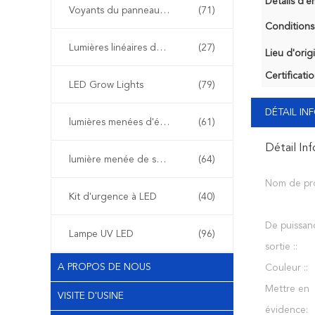
Détails d'e
Voyants du panneau de LED
(71)
Conditions
Lumières linéaires de LED
(27)
Lieu d'orig
Certificatio
LED Grow Lights
(79)
DÉTAIL I
lumières menées d'étape
(61)
Détail In
lumière menée de secours
(64)
Nom de pro
Kit d'urgence à LED
(40)
De puissan
Lampe UV LED
(96)
sortie ::
A PROPOS DE NOUS
Couleur ::
Mettre en
VISITE D'USINE
évidence: