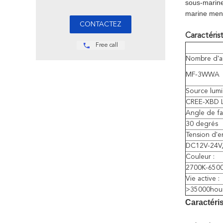
sous-marine
marine mené
Caractérist
Free call
Nombre d'art
MF-3WWA
Source lumi
CREE-XBD 
Angle de fa
30 degrés
Tension d'e
DC12V-24V,
Couleur :
2700K-6500
Vie active :
>35000hou
Caractéri