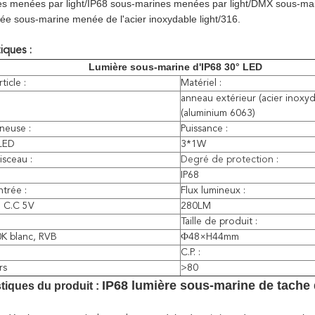
s menées par light/IP68 sous-marines menées par light/DMX sous-ma
e sous-marine menée de l'acier inoxydable light/316.
iques :
Lumière sous-marine d'IP68 30° LED
icle :
Matériel :
anneau extérieur (acier inoxyda
(aluminium 6063)
neuse :
Puissance :
LED
3*1W
isceau :
Degré de protection :
IP68
ntrée :
Flux lumineux :
 C.C 5V
280LM
Taille de produit :
K blanc, RVB
Ф48×H44mm
C.P. :
rs
>80
IP68 lumière sous-marine de tache d
stiques du produit :