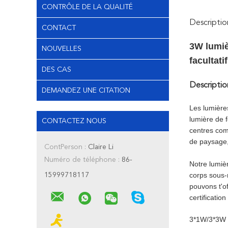
CONTRÔLE DE LA QUALITÉ
Descriptio
CONTACT
3W lumiè
NOUVELLES
facultatif
DES CAS
Descriptio
DEMANDEZ UNE CITATION
Les lumière
lumière de f
CONTACTEZ NOUS
centres com
de paysage,
ContPerson :
Claire Li
Numéro de téléphone :
86-
Notre lumiè
corps sous-
15999718117
pouvons t'o
certificati
3*1W/3*3W a