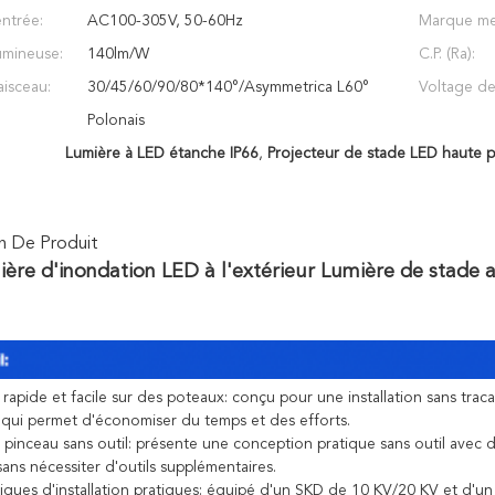
entrée:
AC100-305V, 50-60Hz
Marque me
lumineuse:
140lm/W
C.P. (Ra):
aisceau:
30/45/60/90/80*140°/Asymmetrica L60°
Voltage de
Polonais
Lumière à LED étanche IP66
,
Projecteur de stade LED haute p
n De Produit
ière d'inondation LED à l'extérieur Lumière de stad
n rapide et facile sur des poteaux: conçu pour une installation sans tr
qui permet d'économiser du temps et des efforts.
 pinceau sans outil: présente une conception pratique sans outil avec 
sans nécessiter d'outils supplémentaires.
iques d'installation pratiques: équipé d'un SKD de 10 KV/20 KV et d'un n