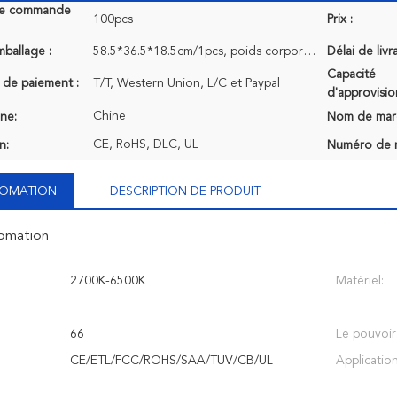
de commande
100pcs
Prix :
mballage :
58.5*36.5*18.5cm/1pcs, poids corporel: 7,0kg
Délai de livr
Capacité
 de paiement :
T/T, Western Union, L/C et Paypal
d'approvisi
Chine
ine:
Nom de mar
CE, RoHS, DLC, UL
n:
Numéro de 
NFOMATION
DESCRIPTION DE PRODUIT
fomation
2700K-6500K
Matériel:
66
Le pouvoir
CE/ETL/FCC/ROHS/SAA/TUV/CB/UL
Application