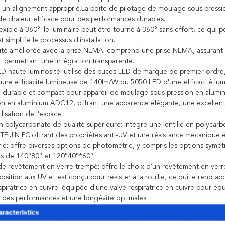
t un alignement approprié.La boîte de pilotage de moulage sous pressi
 de chaleur efficace pour des performances durables.
exible à 360°: le luminaire peut être tourné à 360° sans effort, ce qui p
t simplifie le processus d'installation.
ité améliorée avec la prise NEMA: comprend une prise NEMA, assurant l
et permettant une intégration transparente.
D haute luminosité: utilise des puces LED de marque de premier ordre, 
une efficacité lumineuse de 140lm/W ou 5050 LED d'une efficacité lu
durable et compact pour appareil de moulage sous pression en alumini
on en aluminium ADC12, offrant une apparence élégante, une excellen
ilisation de l'espace.
en polycarbonate de qualité supérieure: intègre une lentille en polyca
ElJIN PC.offrant des propriétés anti-UV et une résistance mécanique 
e: offre diverses options de photométrie, y compris les options symétr
s de 140°80° et 120°40°*60°.
e revêtement en verre trempé: offre le choix d'un revêtement en verr
osition aux UV et est conçu pour résister à la rouille, ce qui le rend ap
spiratrice en cuivre: équipée d'une valve respiratrice en cuivre pour équi
t des performances et une longévité optimales.