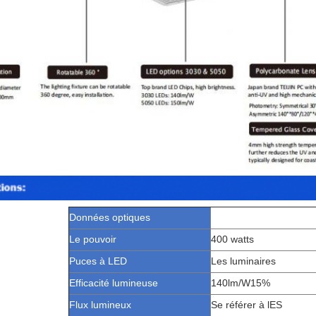
Données optiques
Le pouvoir
400 watts
Puces à LED
Les luminaires
Efficacité lumineuse
140lm/W15%
Flux lumineux
Se référer à lES