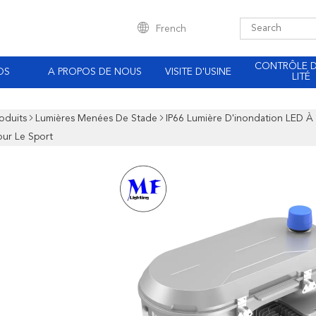
French
CONTRÔLE 
OS
A PROPOS DE NOUS
VISITE D'USINE
LITÉ
oduits
Lumières Menées De Stade
IP66 Lumière D'inondation LED 
our Le Sport