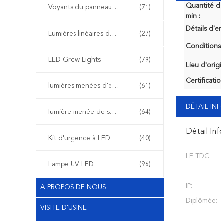
Quantité 
Voyants du panneau de LED
(71)
min :
Détails d'e
Lumières linéaires de LED
(27)
Conditions
LED Grow Lights
(79)
Lieu d'orig
Certificatio
lumières menées d'étape
(61)
DÉTAIL I
lumière menée de secours
(64)
Détail In
Kit d'urgence à LED
(40)
LE TDC:
Lampe UV LED
(96)
IP:
A PROPOS DE NOUS
Diplômée:
VISITE D'USINE