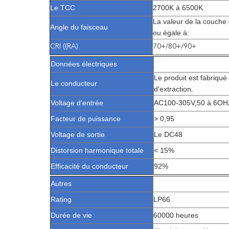
Le TCC
2700K à 6500K
La valeur de la couche 
Angle du faisceau
ou égale à:
CRI ((RA)
70+/80+/90+
Données électriques
Le produit est fabriqué
Le conducteur
d'extraction.
Voltage d'entrée
AC100-305V,50 à 6OH
Facteur de puissance
> 0,95
Voltage de sortie
Le DC48
Distorsion harmonique totale
< 15%
Efficacité du conducteur
92%
Autres
Rating
LP66
Durée de vie
60000 heures