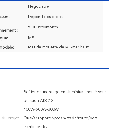
Négociable
aison :
Dépend des ordres
5,000pcs/month
onnement :
MF
que:
Mât de mouette de MF-mer haut
modèle:
Boîtier de montage en aluminium moulé sous
pression ADC12
:
400W-600W-800W
 du projet:
Quai/aéroport/Aproan/stade/route/port
maritime/etc.