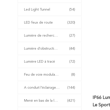
Led Light Tunnel
(54)
LED feux de route
(320)
Lumière de recherche à LED
(27)
Lumière d'obstruction d'aviation de LED
(44)
Lumière LED à tracé
(72)
Feu de voie modulable
(8)
A conduit l'éclairage extérieur paysage
(144)
IP66 Lu
Mené en bas de la lumière
(421)
Le Sport