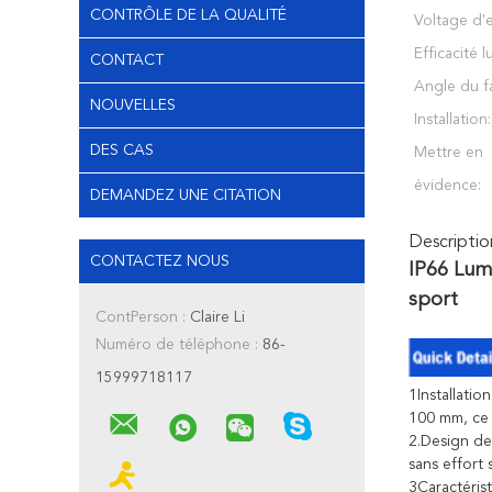
CONTRÔLE DE LA QUALITÉ
Voltage d'
Efficacité 
CONTACT
Angle du f
NOUVELLES
Installation:
DES CAS
Mettre en
évidence:
DEMANDEZ UNE CITATION
Descriptio
CONTACTEZ NOUS
IP66 Lum
sport
ContPerson :
Claire Li
Numéro de téléphone :
86-
15999718117
1Installatio
100 mm, ce 
2.Design de
sans effort 
3Caractérist