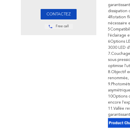
garantissan
dissipation
4Rotation fl
nécessaire e
Free call
5Compatibil
l'éclairage 
6Options LE
3030 LED d'
7.Couchage 
sous pressi
optimise l'ut
8.Objectif 
renommée, T
9.Photométri
asymétrique
10Options d
encore l'exp
11.Vallée re
garantissan