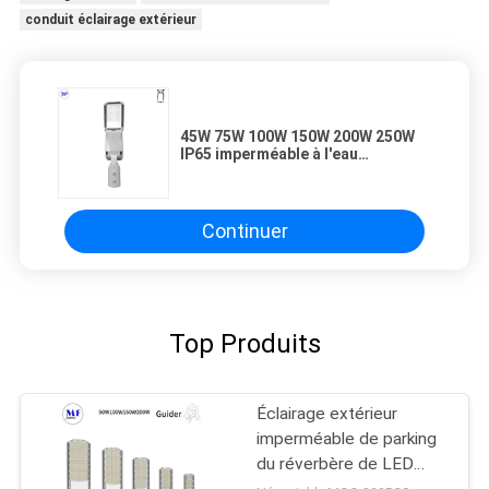
conduit éclairage extérieur
45W 75W 100W 150W 200W 250W
IP65 imperméable à l'eau
lampadaire de jardin de la route
projecteurs LED Street Light avec
capteur de mouvement
photocellule
Continuer
Top Produits
Éclairage extérieur
imperméable de parking
du réverbère de LED
30W 50W 100W 150W