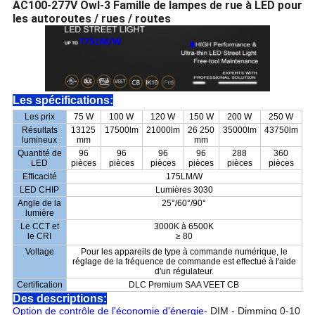
AC100-277V Owl-3 Famille de lampes de rue à LED pour
les autoroutes / rues / routes
Les spécifications:
Les prix
75 W
100 W
120 W
150 W
200 W
250 W
Résultats
13125
17500lm
21000lm
26 250
35000lm
43750lm
lumineux
mm
mm
Quantité de
96
96
96
96
288
360
LED
pièces
pièces
pièces
pièces
pièces
pièces
Efficacité
175LM/W
LED CHIP
Lumières 3030
Angle de la
25°/60°/90°
lumière
Le CCT et
3000K à 6500K
le CRI
≥ 80
Voltage
Pour les appareils de type à commande numérique, le
réglage de la fréquence de commande est effectué à l'aide
d'un régulateur.
Certification
DLC Premium SAA VEET CB
Des descriptions:
Option de contrôle de l'économie d'énergie
- DIM - Dimming 0-10