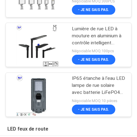
Négociable MOQ:300PCS
200W IK08 IP66
- JE NE SAIS PAS.
Lumière de rue LED à
mouture en aluminium à
contrôle intelligent
Photocell led lumière de
Négociable MOQ:100pcs
route de jardin
- JE NE SAIS PAS.
IP65 étanche à l'eau LED
lampe de rue solaire
avec batterie LiFePO4
pour parking de jardin
Négociable MOQ:10 pièces
- JE NE SAIS PAS.
LED feux de route