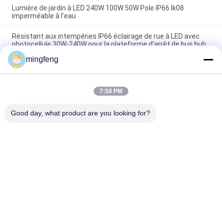
Lumière de jardin à LED 240W 100W 50W Pole IP66 Ik08
imperméable à l'eau
Résistant aux intempéries IP66 éclairage de rue à LED avec
photocellule 30W-240W pour la plateforme d'arrêt de bus hub
de transit
mingfeng
Lumière de stationnement LED Lumière d'extérieur en
aluminium Capteur de mouvement 1-10V Dali Dimming High
Brightness Lamp
7:58 PM
Good day, what product are you looking for?
Catégories populaires
Tous
Tri Lumières De 
Projecteur LED
Preuve De LED
Lumières Menées 
Eclairage LED High 
De Stade
Bay
Lumières Anti-
Led Light Tunnel
Déflagrantes De LED