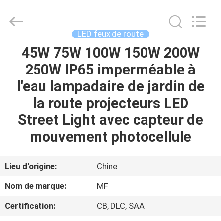
-
2026
Ming
Feng
Lighting
LED feux de route
Co.,Ltd..
All
45W 75W 100W 150W 200W
MAISON
Rights
Reserved.
250W IP65 imperméable à
PRODUITS
l'eau lampadaire de jardin de
la route projecteurs LED
VIDÉOS
Street Light avec capteur de
mouvement photocellule
A
PROPOS
Lieu d'origine:
Chine
DE
Nom de marque:
MF
NOUS
Certification:
CB, DLC, SAA