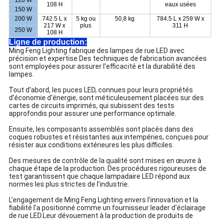
108 H
eaux usées
150 W
200 W
742.5 L x
5 kg ou
50,8 kg
784.5 L x 259 W x
217 W x
plus
311 H
250 W
108 H
Ligne de production:
Ming Feng Lighting fabrique des lampes de rue LED avec
précision et expertise.Des techniques de fabrication avancées
sont employées pour assurer l'efficacité et la durabilité des
lampes.
Tout d'abord, les puces LED, connues pour leurs propriétés
d'économie d'énergie, sont méticuleusement placées sur des
cartes de circuits imprimés, qui subissent des tests
approfondis pour assurer une performance optimale.
Ensuite, les composants assemblés sont placés dans des
coques robustes et résistantes aux intempéries, conçues pour
résister aux conditions extérieures les plus difficiles.
Des mesures de contrôle de la qualité sont mises en œuvre à
chaque étape de la production. Des procédures rigoureuses de
test garantissent que chaque lampadaire LED répond aux
normes les plus strictes de l'industrie.
L'engagement de Ming Feng Lighting envers l'innovation et la
fiabilité l'a positionné comme un fournisseur leader d'éclairage
de rue LED.Leur dévouement à la production de produits de