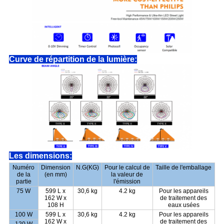
Curve de répartition de la lumière:
Les dimensions:
Numéro
Dimension
N.G(KG)
Pour le calcul de
Taille de l'emballage
de la
(en mm)
la valeur de
partie
l'émission
75 W
599 L x
30,6 kg
4.2 kg
Pour les appareils
162 W x
de traitement des
108 H
eaux usées
100 W
599 L x
30,6 kg
4.2 kg
Pour les appareils
162 W x
de traitement des
120 W