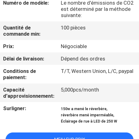
VISITE
Numéro de modèle:
Le nombre d'émissions de CO2
est déterminé par la méthode
D'USINE
suivante:
Quantité de
100 pièces
CONTRÔLE
commande min:
DE
Prix:
Négociable
QUALITÉ
Délai de livraison:
Dépend des ordres
Conditions de
T/T, Western Union, L/C, paypal
CONTACTEZ-
paiement:
NOUS
Capacité
5,000pcs/month
d'approvisionnement:
DEMANDEZ
Surligner:
,
150w a mené le réverbère
,
UNE
réverbère mené imperméable
Éclairage de rue à LED de 250 W
CITATION