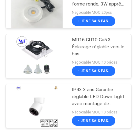
forme ronde, 3W apprête
de mini downlights
Négociable MOQ:20pcs
montés
- JE NE SAIS PAS.
MR16 GU10 Gu5.3
Éclairage réglable vers le
bas
Négociable MOQ:10 pièces
- JE NE SAIS PAS.
IP43 3 ans Garantie
réglable LED Down Light
avec montage de
surface Pour l'usage
Négociable MOQ:10 pièces
domestique dans les
- JE NE SAIS PAS.
centres commerciaux