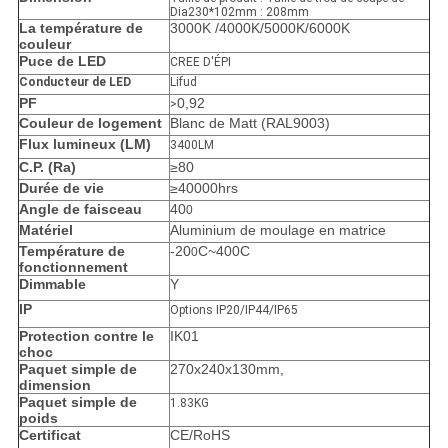
Dia230*102mm : 208mm
La température de
3000K /4000K/5000K/6000K
couleur
Puce de LED
CREE D'ÉPI
Conducteur de LED
Lifud
PF
0,92
>
Couleur de logement
Blanc de Matt (RAL9003)
Flux lumineux (LM)
3400LM
C.P. (Ra)
≥80
Durée de vie
≥40000hrs
Angle de faisceau
40
0
Matériel
Aluminium de moulage en matrice
Température de
-20
C~400C
0
fonctionnement
Dimmable
Y
IP
Options IP20/IP44/IP65
Protection contre le
IK01
choc
Paquet simple de
270x240x130mm,
dimension
Paquet simple de
1.83KG
poids
Certificat
CE/RoHS