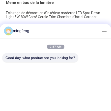
Mené en bas de la lumière
Éclairage de décoration d'intérieur moderne LED Spot Down
Light 5W-80W Carré Cercle Trim Chambre d'hôtel Corridor
295LM 100° IP65 5W Dimmable LED allume vers le bas des
mingfeng
projecteurs de Cabinet
L'ÉPI 7W 10W 20W a mené enfoncé en bas de la C.P. élevée de
bureau léger de rendement optimum pour le salon
2:57 AM
Good day, what product are you looking for?
Catégories populaires
Tous
Tri Lumières De 
Projecteur LED
Preuve De LED
Lumières Menées 
Eclairage LED High 
De Stade
Bay
Lumières Anti-
Led Light Tunnel
Déflagrantes De LED