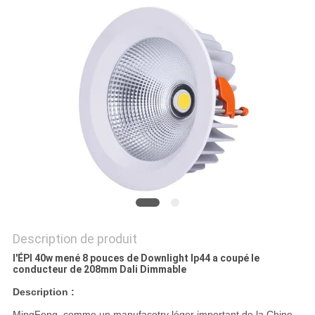
PLAN
DU
SITE
PRIVACY
POLICY
Description de produit
l'ÉPI 40w mené 8 pouces de Downlight Ip44 a coupé le
conducteur de 208mm Dali Dimmable
Description :
MingFeng, comme un manufacotry léger important de la Chine