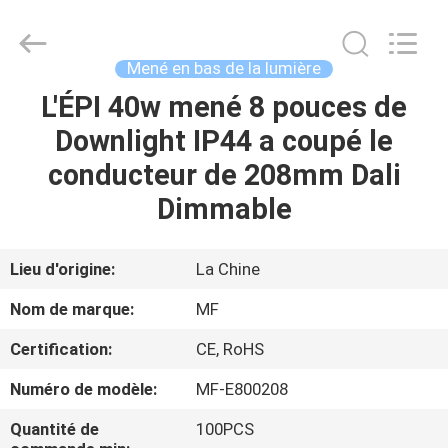
-
2026
Ming
Feng
Lighting
Mené en bas de la lumière
Co.,Ltd..
All
L'ÉPI 40w mené 8 pouces de
MAISON
Rights
Reserved.
Downlight IP44 a coupé le
PRODUITS
conducteur de 208mm Dali
Dimmable
VIDÉOS
Lieu d'origine:
La Chine
A
Nom de marque:
MF
PROPOS
Certification:
CE, RoHS
DE
Numéro de modèle:
MF-E800208
NOUS
Quantité de
100PCS