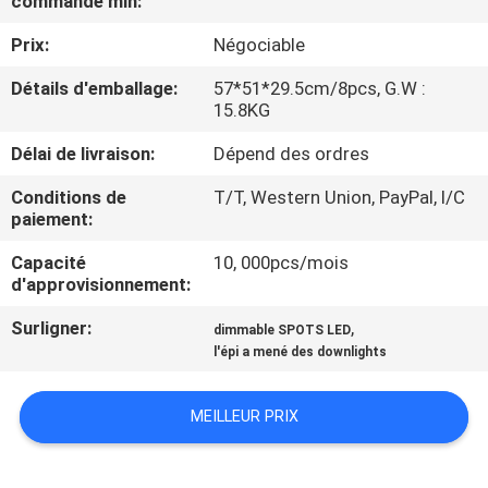
commande min:
VISITE
Prix:
Négociable
D'USINE
Détails d'emballage:
57*51*29.5cm/8pcs, G.W :
15.8KG
CONTRÔLE
DE
Délai de livraison:
Dépend des ordres
QUALITÉ
Conditions de
T/T, Western Union, PayPal, l/C
paiement:
CONTACTEZ-
Capacité
10, 000pcs/mois
d'approvisionnement:
NOUS
Surligner:
,
dimmable SPOTS LED
l'épi a mené des downlights
DEMANDEZ
UNE
MEILLEUR PRIX
CITATION