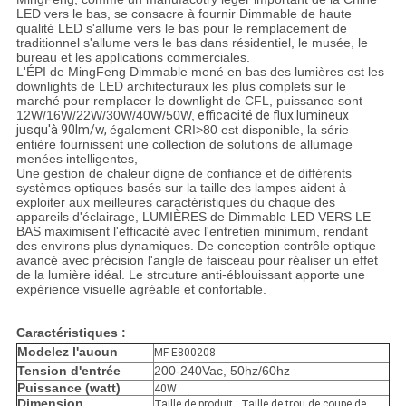
LED vers le bas, se consacre à fournir Dimmable de haute
qualité LED s'allume vers le bas pour le remplacement de
traditionnel s'allume vers le bas dans résidentiel, le musée, le
bureau et les applications commerciales.
L'ÉPI de MingFeng Dimmable mené en bas des lumières est les
downlights de LED architecturaux les plus complets sur le
marché pour remplacer le downlight de CFL, puissance sont
12W/16W/22W/30W/40W/50W,
efficacité de flux lumineux
jusqu'à 90lm/w,
également CRI>80 est disponible, la série
entière fournissent une collection de solutions de allumage
menées intelligentes,
Une gestion de chaleur digne de confiance et de différents
systèmes optiques basés sur la taille des lampes aident à
exploiter aux meilleures caractéristiques du chaque des
appareils d'éclairage, LUMIÈRES de Dimmable LED VERS LE
BAS maximisent l'efficacité avec l'entretien minimum, rendant
des environs plus dynamiques.
De conception contrôle optique
avancé avec précision l'angle de faisceau pour réaliser un effet
de la lumière idéal. Le strcuture anti-éblouissant apporte une
expérience visuelle agréable et confortable.
Caractéristiques :
Modelez l'aucun
MF-E800208
Tension d'entrée
200-240Vac, 50hz/60hz
Puissance (watt)
40W
Dimension
Taille de produit : Taille de trou de coupe de