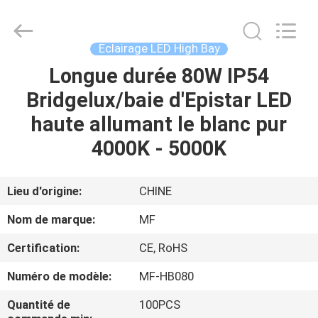
-
2026
Ming
Feng
Lighting
Eclairage LED High Bay
Co.,Ltd..
All
Longue durée 80W IP54
MAISON
Rights
Reserved.
Bridgelux/baie d'Epistar LED
PRODUITS
haute allumant le blanc pur
4000K - 5000K
VIDÉOS
Lieu d'origine:
CHINE
A
Nom de marque:
MF
PROPOS
Certification:
CE, RoHS
DE
Numéro de modèle:
MF-HB080
NOUS
Quantité de
100PCS