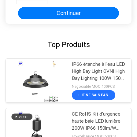
5000K
Continuer
Top Produits
IP66 étanche à l'eau LED
High Bay Light OVNI High
Bay Lighting 100W 150W
200W 240W 300W
Négociable MOQ:100PCS
- JE NE SAIS PAS.
CE RoHS Kit d'urgence
haute baie LED lumière
200W IP66 150lm/W
entrepôt
Ex-work price MOQ:50PCS