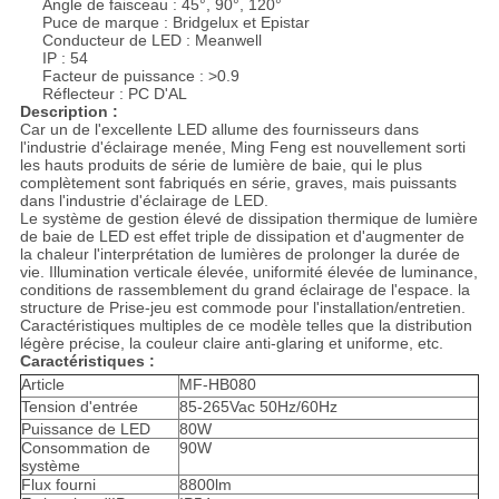
Angle de faisceau : 45°, 90°, 120°
Puce de marque : Bridgelux et Epistar
Conducteur de LED : Meanwell
IP : 54
Facteur de puissance : >0.9
Réflecteur : PC D'AL
Description :
Car un de l'excellente LED allume des fournisseurs dans
l'industrie d'éclairage menée, Ming Feng est nouvellement sorti
les hauts produits de série de lumière de baie, qui le plus
complètement sont fabriqués en série, graves, mais puissants
dans l'industrie d'éclairage de LED.
Le système de gestion élevé de dissipation thermique de lumière
de baie de LED est effet triple de dissipation et d'augmenter de
la chaleur l'interprétation de lumières de prolonger la durée de
vie. Illumination verticale élevée, uniformité élevée de luminance,
conditions de rassemblement du grand éclairage de l'espace. la
structure de Prise-jeu est commode pour l'installation/entretien.
Caractéristiques multiples de ce modèle telles que la distribution
légère précise, la couleur claire anti-glaring et uniforme, etc.
Caractéristiques :
Article
MF-HB080
Tension d'entrée
85-265Vac 50Hz/60Hz
Puissance de LED
80W
Consommation de
90W
système
Flux fourni
8800lm