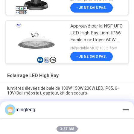
- JE NE SAIS PAS.
Approuvé par la NSF UFO
LED High Bay Light IP66
Facile à nettoyer 60W
100W 150W 200W
Négociable MOQ:100 pièces
- JE NE SAIS PAS.
Eclairage LED High Bay
lumières élevées de baie de 100W 150W 200W LED, IP65, 0-
10V/Dali rhéostat, capteur, kit de secours
Plafond haut 60W 100W 150W 200W de lumière de baie d'UFO
mingfeng
LED de NSF IP66 pour l'industrie de transformation alimentaire
150 watts de Zoomable de l'eau de la preuve LED de lumière
élevée de baie
3:37 AM