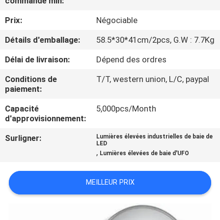
commande min:
VISITE
Prix:
Négociable
D'USINE
Détails d'emballage:
58.5*30*41cm/2pcs, G.W : 7.7Kg
CONTRÔLE
Délai de livraison:
Dépend des ordres
DE
Conditions de
T/T, western union, L/C, paypal
QUALITÉ
paiement:
Capacité
5,000pcs/Month
CONTACTEZ-
d'approvisionnement:
NOUS
Surligner:
Lumières élevées industrielles de baie de
LED
,
Lumières élevées de baie d'UFO
DEMANDEZ
UNE
MEILLEUR PRIX
CITATION