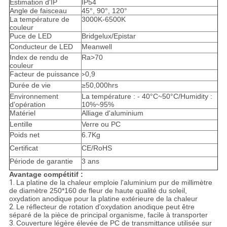
Estimation d'IP
IP54
Angle de faisceau
45°, 90°, 120°
La température de
3000K-6500K
couleur
Puce de LED
Bridgelux/Epistar
Conducteur de LED
Meanwell
Index de rendu de
Ra>70
couleur
Facteur de puissance
0,9
>
Durée de vie
≥50,000hrs
Environnement
La température : - 40°C~50°C/Humidity :
d'opération
10%~95%
Matériel
Alliage d'aluminium
Lentille
Verre ou PC
Poids net
6.7Kg
Certificat
CE/RoHS
Période de garantie
3 ans
Avantage compétitif :
1.
La platine de la chaleur emploie l'aluminium pur de millimètre
de diamètre 250*160 de fleur de haute qualité du soleil,
oxydation anodique pour la platine extérieure de la chaleur
2.
Le réflecteur de rotation d'oxydation anodique peut être
séparé de la pièce de principal organisme, facile à transporter
3.
Couverture légère élevée de PC de transmittance utilisée sur