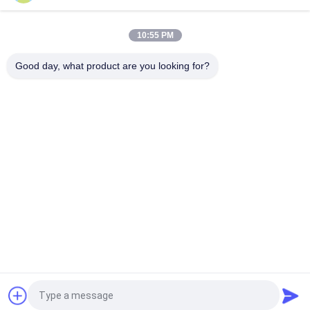
150 watts de Zoomable de l'eau de la preuve LED de lumière
élevée de baie
10:55 PM
Good day, what product are you looking for?
Catégories populaires
Tous
Tri Lumières De 
Projecteur LED
Preuve De LED
Lumières Menées 
Eclairage LED High 
De Stade
Bay
Lumières Anti-
Led Light Tunnel
Déflagrantes De LED
Lumière De 
LED Feux De Route
Recherche À LED
提交
Demandez un devis