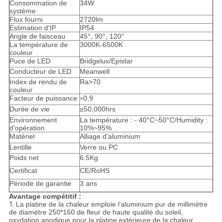
Consommation de
34W
système
Flux fourni
2720lm
Estimation d'IP
IP54
Angle de faisceau
45°, 90°, 120°
La température de
3000K-6500K
couleur
Puce de LED
Bridgelux/Epistar
Conducteur de LED
Meanwell
Index de rendu de
Ra>70
couleur
Facteur de puissance
0,9
>
Durée de vie
≥50,000hrs
Environnement
La température : - 40°C~50°C/Humidity :
d'opération
10%~95%
Matériel
Alliage d'aluminium
Lentille
Verre ou PC
Poids net
6.5Kg
Certificat
CE/RoHS
Période de garantie
3 ans
Avantage compétitif :
1.
La platine de la chaleur emploie l'aluminium pur de millimètre
de diamètre 250*160 de fleur de haute qualité du soleil,
oxydation anodique pour la platine extérieure de la chaleur