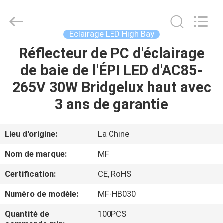
-
2026
Ming
Feng
Lighting
Eclairage LED High Bay
Co.,Ltd..
All
Réflecteur de PC d'éclairage
MAISON
Rights
Reserved.
de baie de l'ÉPI LED d'AC85-
PRODUITS
265V 30W Bridgelux haut avec
3 ans de garantie
VIDÉOS
Lieu d'origine:
La Chine
A
Nom de marque:
MF
PROPOS
Certification:
CE, RoHS
DE
Numéro de modèle:
MF-HB030
NOUS
Quantité de
100PCS