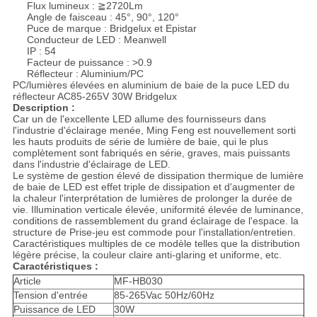
Flux lumineux : ≧2720Lm
Angle de faisceau : 45°, 90°, 120°
Puce de marque : Bridgelux et Epistar
Conducteur de LED : Meanwell
IP : 54
Facteur de puissance : >0.9
Réflecteur : Aluminium/PC
PC/lumières élevées en aluminium de baie de la puce LED du
réflecteur AC85-265V 30W Bridgelux
Description :
Car un de l'excellente LED allume des fournisseurs dans
l'industrie d'éclairage menée, Ming Feng est nouvellement sorti
les hauts produits de série de lumière de baie, qui le plus
complètement sont fabriqués en série, graves, mais puissants
dans l'industrie d'éclairage de LED.
Le système de gestion élevé de dissipation thermique de lumière
de baie de LED est effet triple de dissipation et d'augmenter de
la chaleur l'interprétation de lumières de prolonger la durée de
vie. Illumination verticale élevée, uniformité élevée de luminance,
conditions de rassemblement du grand éclairage de l'espace. la
structure de Prise-jeu est commode pour l'installation/entretien.
Caractéristiques multiples de ce modèle telles que la distribution
légère précise, la couleur claire anti-glaring et uniforme, etc.
Caractéristiques :
Article
MF-HB030
Tension d'entrée
85-265Vac 50Hz/60Hz
Puissance de LED
30W