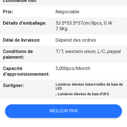
commande min:
VISITE
Prix:
Négociable
D'USINE
Détails d'emballage:
53.5*53.5*57cm/8pcs, G.W :
7.5Kg
CONTRÔLE
DE
Délai de livraison:
Dépend des ordres
QUALITÉ
Conditions de
T/T, western union, L/C, paypal
paiement:
CONTACTEZ-
Capacité
5,000pcs/Month
d'approvisionnement:
NOUS
Surligner:
Lumières élevées industrielles de baie de
LED
,
Lumières élevées de baie d'UFO
DEMANDEZ
UNE
MEILLEUR PRIX
CITATION