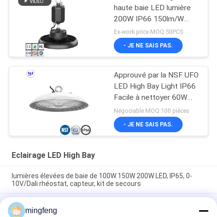
haute baie LED lumière
200W IP66 150lm/W
entrepôt
Ex-work price MOQ:50PCS
- JE NE SAIS PAS.
Approuvé par la NSF UFO
LED High Bay Light IP66
Facile à nettoyer 60W
100W 150W 200W
Négociable MOQ:100 pièces
- JE NE SAIS PAS.
Eclairage LED High Bay
lumières élevées de baie de 100W 150W 200W LED, IP65, 0-
10V/Dali rhéostat, capteur, kit de secours
Plafond haut 60W 100W 150W 200W de lumière de baie d'UFO
mingfeng
LED de NSF IP66 pour l'industrie de transformation alimentaire