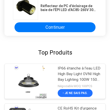
Réflecteur de PC d'éclairage de
baie de l'ÉPI LED d'AC85-265V 30W
Bridgelux haut avec 3 ans de
garantie
Continuer
Top Produits
IP66 étanche à l'eau LED
High Bay Light OVNI High
Bay Lighting 100W 150W
200W 240W 300W
Négociable MOQ:100PCS
- JE NE SAIS PAS.
CE RoHS Kit d'urgence